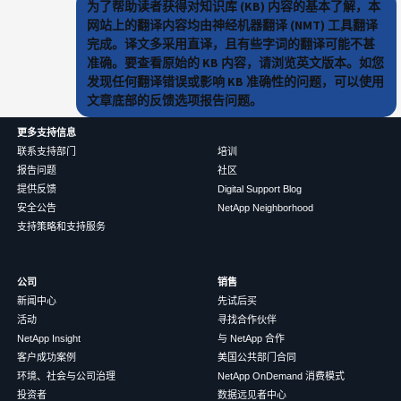
为了帮助读者获得对知识库 (KB) 内容的基本了解，本
网站上的翻译内容均由神经机器翻译 (NMT) 工具翻译
完成。译文多采用直译，且有些字词的翻译可能不甚
准确。要查看原始的 KB 内容，请浏览英文版本。如您
发现任何翻译错误或影响 KB 准确性的问题，可以使用
文章底部的反馈选项报告问题。
更多支持信息
联系支持部门
培训
报告问题
社区
提供反馈
Digital Support Blog
安全公告
NetApp Neighborhood
支持策略和支持服务
公司
销售
新闻中心
先试后买
活动
寻找合作伙伴
NetApp Insight
与 NetApp 合作
客户成功案例
美国公共部门合同
环境、社会与公司治理
NetApp OnDemand 消费模式
投资者
数据远见者中心