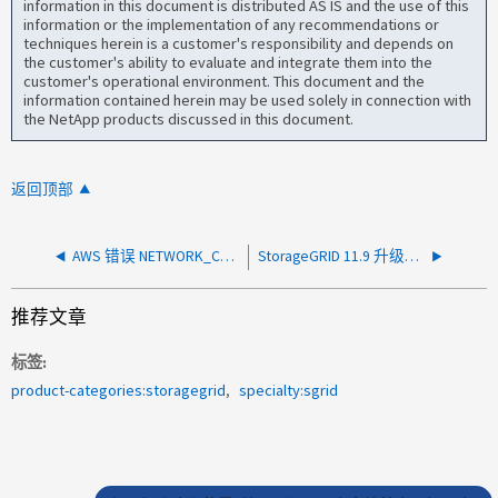
information in this document is distributed AS IS and the use of this
information or the implementation of any recommendations or
techniques herein is a customer's responsibility and depends on
the customer's ability to evaluate and integrate them into the
customer's operational environment. This document and the
information contained herein may be used solely in connection with
the NetApp products discussed in this document.
返回顶部
AWS 错误 NETWORK_CONNECTION 在 GetObject 操作期间：curlCode: 28，在 StorageGRID 存储桶上达到超时
StorageGRID 11.9 升级后客户端报告校验和类型不匹配 SHA256
推荐文章
标签
product-categories:storagegrid
specialty:sgrid