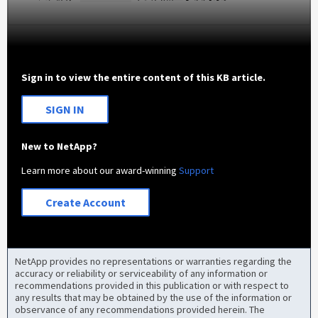
Sign in to view the entire content of this KB article.
SIGN IN
New to NetApp?
Learn more about our award-winning
Support
Create Account
NetApp provides no representations or warranties regarding the
accuracy or reliability or serviceability of any information or
recommendations provided in this publication or with respect to
any results that may be obtained by the use of the information or
observance of any recommendations provided herein. The