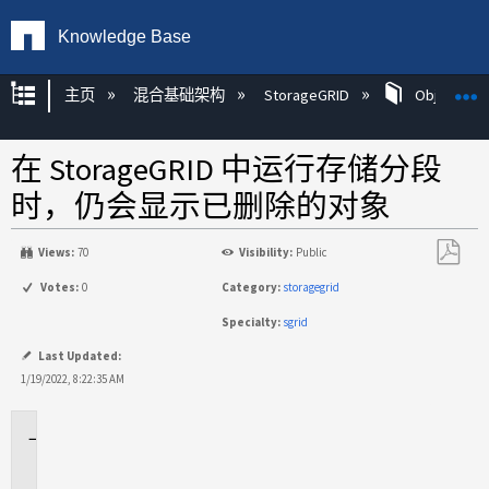
Knowledge Base
扩展/隐缩全局层次
主页
混合基础架构
StorageGRID
Object Mg
在 StorageGRID 中运行存储分段
时，仍会显示已删除的对象
Views:
70
Visibility:
Public
另
Votes:
0
Category:
storagegrid
存
Specialty:
sgrid
为
PDF
Last Updated:
1/19/2022, 8:22:35 AM
适
用
场