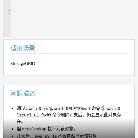
景
问
题
描
述
适用场景
StorageGRID
问题描述
通过
或
Swift 命令或
aws s3 rm
curl DELETE
aws s3
Swift 命令删除对象后，仍会显示此对象存
ls
curl GET
在。
但
找不到该对象。
metalookup
几天后，
不会自然显示该对象。
aws s3 ls