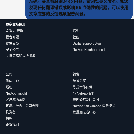
准确。要查看原始的 KB 内容，请浏览英文版本。如您
发现任何翻译错误或影响 KB 准确性的问题，可以使用
文章底部的反馈选项报告问题。
更多支持信息
联系支持部门
培训
报告问题
社区
提供反馈
Digital Support Blog
安全公告
NetApp Neighborhood
支持策略和支持服务
公司
销售
新闻中心
先试后买
活动
寻找合作伙伴
NetApp Insight
与 NetApp 合作
客户成功案例
美国公共部门合同
环境、社会与公司治理
NetApp OnDemand 消费模式
投资者
数据远见者中心
招聘
联系我们