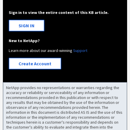
Sign in to view the entire content of this KB article.
SIGN IN
New to NetApp?
Learn more about our award-winning
Support
Create Account
NetApp provides no representations or warranties regarding the
accuracy or reliability or serviceability of any information or
recommendations provided in this publication or with respect to
any results that may be obtained by the use of the information or
observance of any recommendations provided herein. The
information in this document is distributed AS IS and the use of this
information or the implementation of any recommendations or
techniques herein is a customer's responsibility and depends on
the customer's ability to evaluate and integrate them into the