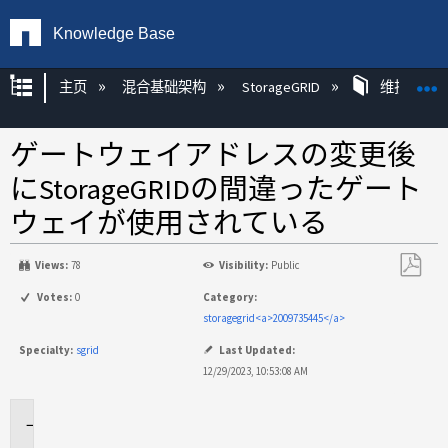
Knowledge Base
扩展/隐缩全局层次
主页
混合基础架构
StorageGRID
维护
ゲートウェイアドレスの変更後
にStorageGRIDの間違ったゲート
ウェイが使用されている
Views:
78
Visibility:
Public
另
Votes:
0
Category:
存
storagegrid<a>2009735445</a>
为
Specialty:
sgrid
Last Updated:
PDF
12/29/2023, 10:53:08 AM
環
境