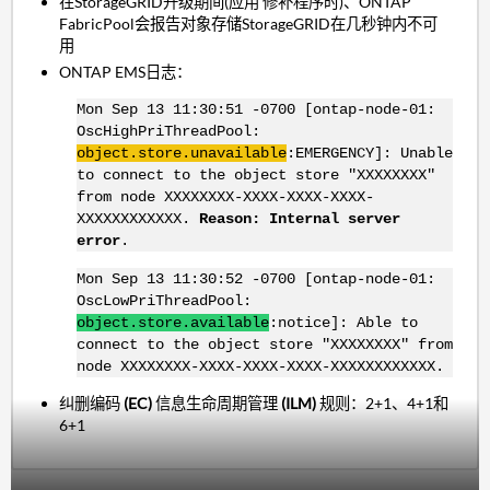
在StorageGRID升级期间(应用 修补程序时)、ONTAP
FabricPool会报告对象存储StorageGRID在几秒钟内不可
用
ONTAP EMS日志：
Mon Sep 13 11:30:51 -0700 [ontap-node-01:
OscHighPriThreadPool:
object.store.unavailable
:EMERGENCY]: Unable
to connect to the object store "XXXXXXXX"
from node XXXXXXXX-XXXX-XXXX-XXXX-
XXXXXXXXXXXX.
Reason: Internal server
error
.
Mon Sep 13 11:30:52 -0700 [ontap-node-01:
OscLowPriThreadPool:
object.store.available
:notice]: Able to
connect to the object store "XXXXXXXX" from
node XXXXXXXX-XXXX-XXXX-XXXX-XXXXXXXXXXXX.
纠删编码
(EC)
信息生命周期管理
(ILM)
规则：2+1、4+1和
6+1