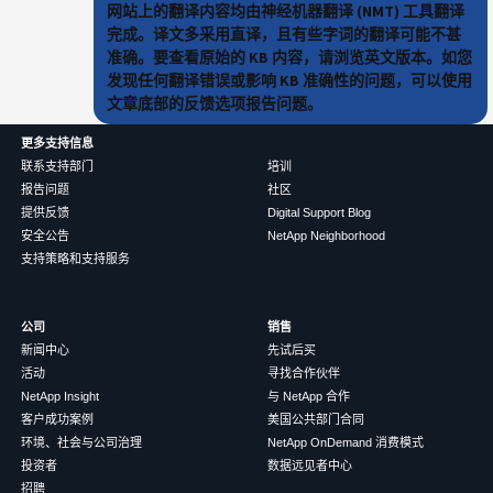
网站上的翻译内容均由神经机器翻译 (NMT) 工具翻译
完成。译文多采用直译，且有些字词的翻译可能不甚
准确。要查看原始的 KB 内容，请浏览英文版本。如您
发现任何翻译错误或影响 KB 准确性的问题，可以使用
文章底部的反馈选项报告问题。
更多支持信息
联系支持部门
培训
报告问题
社区
提供反馈
Digital Support Blog
安全公告
NetApp Neighborhood
支持策略和支持服务
公司
销售
新闻中心
先试后买
活动
寻找合作伙伴
NetApp Insight
与 NetApp 合作
客户成功案例
美国公共部门合同
环境、社会与公司治理
NetApp OnDemand 消费模式
投资者
数据远见者中心
招聘