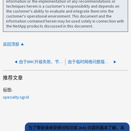
information or the implementation of any recommendations or
techniques herein is a customer's responsibility and depends on
the customer's ability to evaluate and integrate them into the
customer's operational environment. This document and the
information contained herein may be used solely in connection with
the NetApp products discussed in this document.
返回顶部
由于BMC升级失败、节点在升级期间无法重新启动
由于临时网络问题描述、ONTAP FabricPool无法连接到StorageGRID对象存储
推荐文章
标签
specialty:sgrid
为了帮助读者获得对知识库 (KB) 内容的基本了解，本