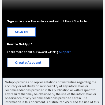
Sign in to view the entire content of this KB article.
SIGN IN
New to NetApp?
Learn more about our award-winning
Support
Create Account
NetApp provides no representations or warranties regarding the
accuracy or reliability or serviceability of any information or
recommendations provided in this publication or with respect to
any results that may be obtained by the use of the information or
observance of any recommendations provided herein. The
information in this document is distributed AS IS and the use of this