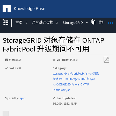
Knowledge Base
扩展/隐缩全局层次
主页
混合基础架构
StorageGRID
维护
StorageGRID 对象存储在 ONTAP
FabricPool 升级期间不可用
Views:
57
Visibility:
Public
另
Votes:
0
Category:
存
storagegrid<a>FabricPool</a><a>对象
为
存储</a><a>StorageGRID升级</a>
PDF
<a>2008911263</a><a>ONTAP
FabricPool</a>
Specialty:
sgrid
Last Updated:
5/6/2024, 11:52:32 AM