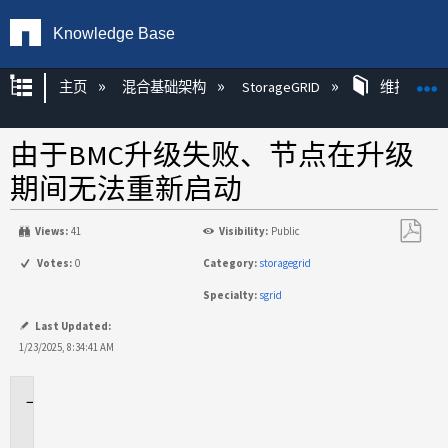
Knowledge Base
扩展/隐缩全局层次
主页
混合基础架构
StorageGRID
维护
由于BMC升级失败、节点在升级
期间无法重新启动
Views:
41
Visibility:
Public
另
Votes:
0
Category:
storagegrid
存
Specialty:
sgrid
为
PDF
Last Updated:
1/23/2025, 8:34:41 AM
适
用
场