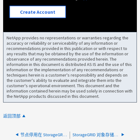
Create Account
NetApp provides no representations or warranties regarding the
accuracy or reliability or serviceability of any information or
recommendations provided in this publication or with respect to
any results that may be obtained by the use of the information or
observance of any recommendations provided herein. The
information in this document is distributed AS IS and the use of this
information or the implementation of any recommendations or
techniques herein is a customer's responsibility and depends on
the customer's ability to evaluate and integrate them into the
customer's operational environment. This document and the
information contained herein may be used solely in connection with
the NetApp products discussed in this document.
返回顶部
节点停用在 StorageGRID 中卡在"Running cassandra node decommission"阶段
StorageGRID 对象存储在 ONTAP FabricPool 升级期间不可用