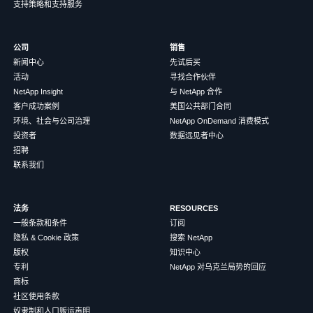
支持策略和支持服务
公司
销售
新闻中心
先试后买
活动
寻找合作伙伴
NetApp Insight
与 NetApp 合作
客户成功案例
美国公共部门合同
环境、社会与公司治理
NetApp OnDemand 消费模式
投资者
数据远见者中心
招聘
联系我们
法务
RESOURCES
一般条款和条件
订阅
隐私 & Cookie 政策
搜索 NetApp
版权
知识中心
专利
NetApp 对乌克兰局势的回应
商标
社区使用条款
奴隶制和人口贩运声明