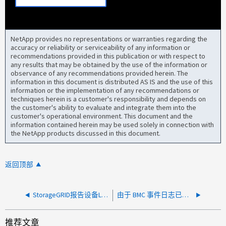
NetApp provides no representations or warranties regarding the
accuracy or reliability or serviceability of any information or
recommendations provided in this publication or with respect to
any results that may be obtained by the use of the information or
observance of any recommendations provided herein. The
information in this document is distributed AS IS and the use of this
information or the implementation of any recommendations or
techniques herein is a customer's responsibility and depends on
the customer's ability to evaluate and integrate them into the
customer's operational environment. This document and the
information contained herein may be used solely in connection with
the NetApp products discussed in this document.
返回顶部
StorageGRID报告设备LACP端口缺失警报
由于 BMC 事件日志已满，StorageGRID 报告设备计算控制器需要注意
推荐文章