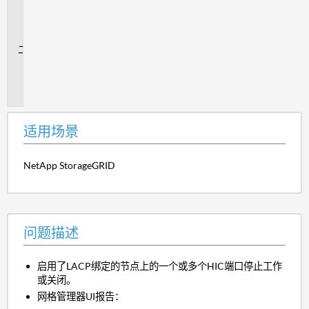
用
场
景
问
题
描
述
适用场景
NetApp StorageGRID
问题描述
启用了LACP绑定的节点上的一个或多个HIC端口停止工作
或关闭。
网格管理器UI报告：