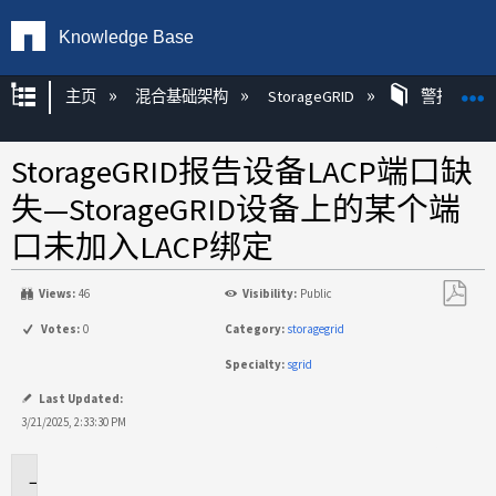
Knowledge Base
扩展/隐缩全局层次
主页
混合基础架构
StorageGRID
警报
StorageGRID报告设备LACP端口缺
失—StorageGRID设备上的某个端
口未加入LACP绑定
Views:
46
Visibility:
Public
另
Votes:
0
Category:
storagegrid
存
Specialty:
sgrid
为
PDF
Last Updated:
3/21/2025, 2:33:30 PM
适