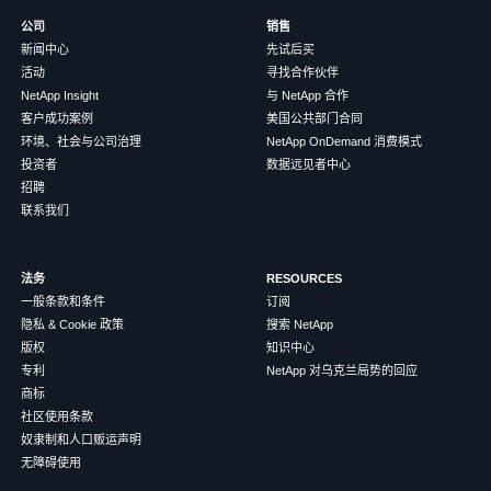
公司
销售
新闻中心
先试后买
活动
寻找合作伙伴
NetApp Insight
与 NetApp 合作
客户成功案例
美国公共部门合同
环境、社会与公司治理
NetApp OnDemand 消费模式
投资者
数据远见者中心
招聘
联系我们
法务
RESOURCES
一般条款和条件
订阅
隐私 & Cookie 政策
搜索 NetApp
版权
知识中心
专利
NetApp 对乌克兰局势的回应
商标
社区使用条款
奴隶制和人口贩运声明
无障碍使用