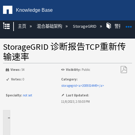
Knowledge Base
扩展/隐缩全局层次
主页
混合基础架构
StorageGRID
警报
StorageGRID 诊断报告TCP重新传
输速率
Views:
54
Visibility:
Public
另
Votes:
0
Category:
存
storagegrid<a>2009314449</a>
为
Specialty:
not set
Last Updated:
PDF
11/8/2023, 2:55:03 PM
适
用
场