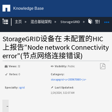
Knowledge Base
扩展/隐缩全局层次
主页
混合基础架构
StorageGRID
警报
StorageGRID设备在 未配置的HIC
上报告"Node network Connectivity
error"(节点网络连接错误)
Views:
32
Visibility:
Public
另
Votes:
0
Category:
存
storagegrid<a>2009670680</a>
为
Specialty:
sgrid
Last Updated:
PDF
1/24/2024, 3:22:07 AM
适
用