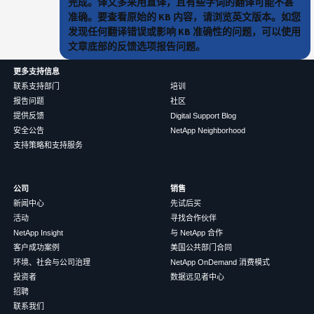
完成。译文多采用直译，且有些字词的翻译可能不甚
准确。要查看原始的 KB 内容，请浏览英文版本。如您
发现任何翻译错误或影响 KB 准确性的问题，可以使用
文章底部的反馈选项报告问题。
更多支持信息
联系支持部门
培训
报告问题
社区
提供反馈
Digital Support Blog
安全公告
NetApp Neighborhood
支持策略和支持服务
公司
销售
新闻中心
先试后买
活动
寻找合作伙伴
NetApp Insight
与 NetApp 合作
客户成功案例
美国公共部门合同
环境、社会与公司治理
NetApp OnDemand 消费模式
投资者
数据远见者中心
招聘
联系我们