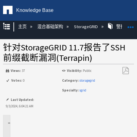
Knowledge Base
扩展/隐缩全局层次
主页
混合基础架构
StorageGRID
警报
针对StorageGRID 11.7报告了SSH
前缀截断漏洞(Terrapin)
Views:
37
Visibility:
Public
另
Votes:
0
Category:
storagegrid
存
Specialty:
sgrid
为
PDF
Last Updated:
9/3/2024, 6:04:21 AM
适
用
场