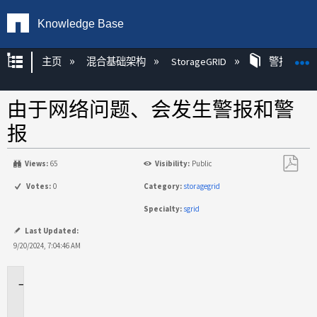
Knowledge Base
扩展/隐缩全局层次
主页
混合基础架构
StorageGRID
警报
由于网络问题、会发生警报和警
报
Views:
65
Visibility:
Public
另
Votes:
0
Category:
storagegrid
存
Specialty:
sgrid
为
PDF
Last Updated:
9/20/2024, 7:04:46 AM
适
用
场