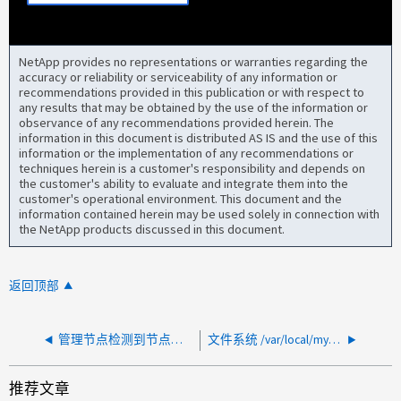
NetApp provides no representations or warranties regarding the
accuracy or reliability or serviceability of any information or
recommendations provided in this publication or with respect to
any results that may be obtained by the use of the information or
observance of any recommendations provided herein. The
information in this document is distributed AS IS and the use of this
information or the implementation of any recommendations or
techniques herein is a customer's responsibility and depends on
the customer's ability to evaluate and integrate them into the
customer's operational environment. This document and the
information contained herein may be used solely in connection with
the NetApp products discussed in this document.
返回顶部
管理节点检测到节点网络连接错误警报，原因是电缆/SFP 故障
文件系统 /var/local/mysql_ibdata 上的 VMFR 和 VMFI 警报
推荐文章