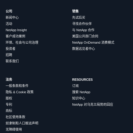
公司
销售
新闻中心
先试后买
活动
寻找合作伙伴
NetApp Insight
与 NetApp 合作
客户成功案例
美国公共部门合同
环境、社会与公司治理
NetApp OnDemand 消费模式
投资者
数据远见者中心
招聘
联系我们
法务
RESOURCES
一般条款和条件
订阅
隐私 & Cookie 政策
搜索 NetApp
版权
知识中心
专利
NetApp 对乌克兰局势的回应
商标
社区使用条款
奴隶制和人口贩运声明
无障碍使用