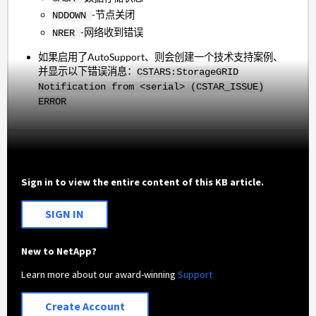
-节点关闭
NDDOWN
-网络收到错误
NRER
如果启用了AutoSupport、则会创建一个技术支持案例、
并显示以下错误消息：
CSTARS:StorageGRID
Notification from <serial> (CSTAR_ISSUE)
ERROR
Sign in to view the entire content of this KB article.
SIGN IN
New to NetApp?
Learn more about our award-winning
Support
Create Account