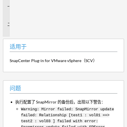
适
用
于
问
题
适用于
SnapCenter Plug-in for VMware vSphere（SCV）
问题
执行配置了 SnapMirror 的备份后，出现以下警告：
Warning: Mirror failed: SnapMirror update
failed: Relationship [test1 : vol01 ==>
test2 : vol03 ] failed with error:
Snapmirror update failed with SDError