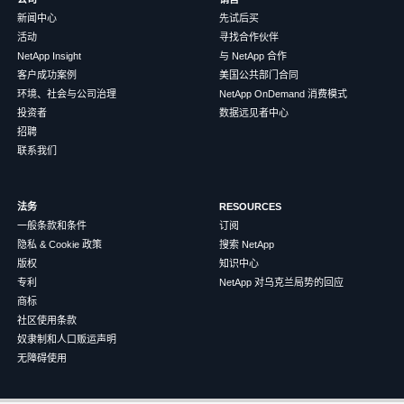
新闻中心
先试后买
活动
寻找合作伙伴
NetApp Insight
与 NetApp 合作
客户成功案例
美国公共部门合同
环境、社会与公司治理
NetApp OnDemand 消费模式
投资者
数据远见者中心
招聘
联系我们
法务
RESOURCES
一般条款和条件
订阅
隐私 & Cookie 政策
搜索 NetApp
版权
知识中心
专利
NetApp 对乌克兰局势的回应
商标
社区使用条款
奴隶制和人口贩运声明
无障碍使用