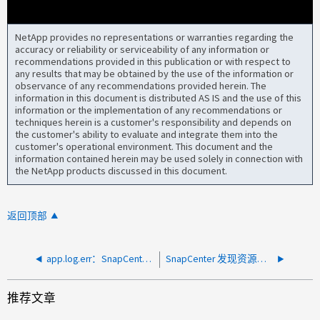
NetApp provides no representations or warranties regarding the
accuracy or reliability or serviceability of any information or
recommendations provided in this publication or with respect to
any results that may be obtained by the use of the information or
observance of any recommendations provided herein. The
information in this document is distributed AS IS and the use of this
information or the implementation of any recommendations or
techniques herein is a customer's responsibility and depends on
the customer's ability to evaluate and integrate them into the
customer's operational environment. This document and the
information contained herein may be used solely in connection with
the NetApp products discussed in this document.
返回顶部
app.log.err：SnapCenter VMware OVA软件4.7：(0)错误：未找到SnapMirror目标
SnapCenter 发现资源失败，并显示错误 "er remoteserver hat einen Fehler zurückgegeben ：（ 503 ） Server nicht verfügbar "
推荐文章