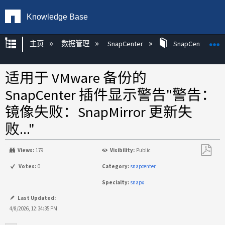
Knowledge Base
扩展/隐缩全局层次
主页
数据管理
SnapCenter
SnapCenter
适用于 VMware 备份的
SnapCenter 插件显示警告"警告：
镜像失败：SnapMirror 更新失
败..."
Views:
179
Visibility:
Public
另
Votes:
0
Category:
snapcenter
存
Specialty:
snapx
为
PDF
Last Updated:
4/8/2026, 12:34:35 PM