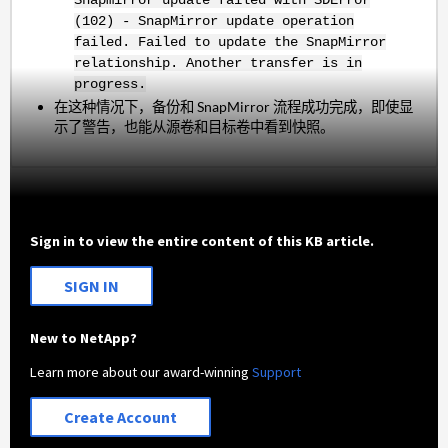
(102) - SnapMirror update operation
failed. Failed to update the SnapMirror
relationship. Another transfer is in
progress.
在这种情况下，备份和 SnapMirror 流程成功完成，即使显
示了警告，也能从源卷和目标卷中看到快照。
Sign in to view the entire content of this KB article.
SIGN IN
New to NetApp?
Learn more about our award-winning
Support
Create Account