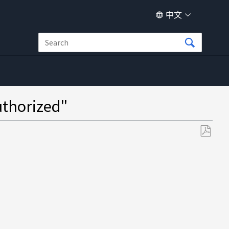
中文
horized"
另
存
为
PDF