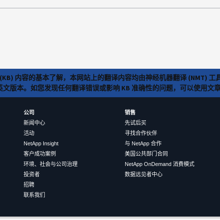
(KB) 内容的基本了解，本网站上的翻译内容均由神经机器翻译 (NMT
览英文版本。如您发现任何翻译错误或影响 KB 准确性的问题，可以使用
公司
销售
新闻中心
先试后买
活动
寻找合作伙伴
NetApp Insight
与 NetApp 合作
客户成功案例
美国公共部门合同
环境、社会与公司治理
NetApp OnDemand 消费模式
投资者
数据远见者中心
招聘
联系我们