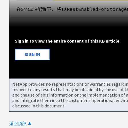
在SMCore配置下， 将
IsRestEnabledForStorage
Sign in to view the entire content of this KB article.
SIGN IN
NetApp provides no representations or warranties regarding 
respect to any results that may be obtained by the use of 
and the use of this information or the implementation of a
and integrate them into the customer's operational envir
discussed in this document.
返回顶部