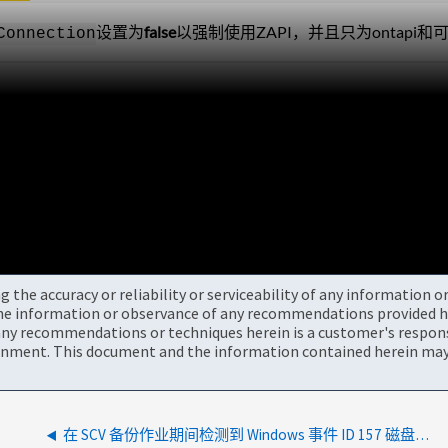
设置为
false
以强制使用ZAPI，并且只为ontapi
和
Connection
the accuracy or reliability or serviceability of any information 
the information or observance of any recommendations provided he
ny recommendations or techniques herein is a customer's responsi
onment. This document and the information contained herein may 
在 SCV 备份作业期间检测到 Windows 事件 ID 157 磁盘警告