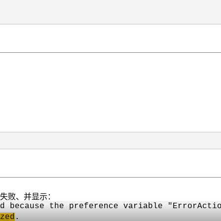
将失败、并显示：
d because the preference variable "ErrorActi
zed
.