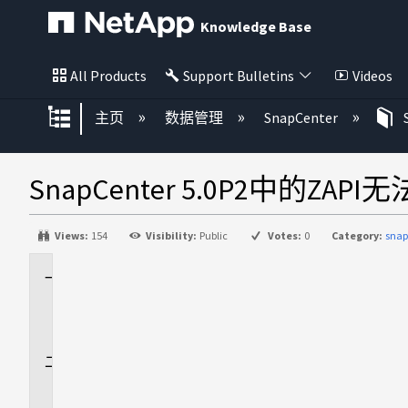
Knowledge Base
All Products
Support Bulletins
Videos
扩展/隐缩全局层次
主页
数据管理
SnapCenter
SnapCenter 5.0P2中的ZAPI
Views:
154
Visibility:
Public
Votes:
0
Category:
snap
适
用
场
景
问
题
描