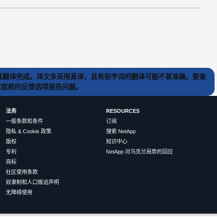
) 工具翻译完成。译文多采用直译，且有些字词的翻译可能不甚准确。要查
文章底部的反馈选项报告问题。
法务
RESOURCES
一般条款和条件
订阅
隐私 & Cookie 政策
搜索 NetApp
版权
知识中心
专利
NetApp 对乌克兰局势的回应
商标
社区使用条款
奴隶制和人口贩运声明
无障碍使用