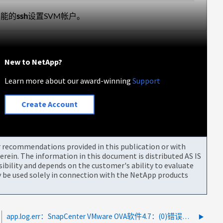
可能的
ssh
设置SVM帐户。
New to NetApp?
Learn more about our award-winning
Support
Create Account
or recommendations provided in this publication or with
rein. The information in this document is distributed AS IS
bility and depends on the customer's ability to evaluate
be used solely in connection with the NetApp products
app.log.err：SnapCenter VMware OVA软件4.7：(0)错误：未找到SnapMirror目标