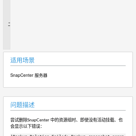
用
场
景
问
题
描
述
适用场景
SnapCenter 服务器
问题描述
尝试删除SnapCenter 中的资源组时、即使没有活动挂载、也
会显示以下错误：