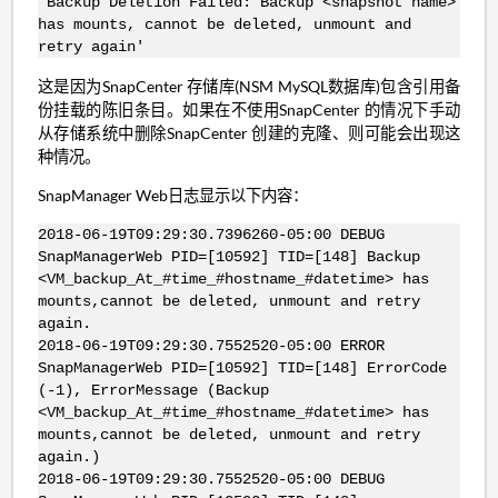
'Backup Deletion Failed: Backup <snapshot name>
has mounts, cannot be deleted, unmount and
retry again'
这是因为SnapCenter 存储库(NSM MySQL数据库)包含引用备
份挂载的陈旧条目。如果在不使用SnapCenter 的情况下手动
从存储系统中删除SnapCenter 创建的克隆、则可能会出现这
种情况。
SnapManager Web日志显示以下内容：
2018-06-19T09:29:30.7396260-05:00 DEBUG
SnapManagerWeb PID=[10592] TID=[148] Backup
<VM_backup_At_#time_#hostname_#datetime> has
mounts,cannot be deleted, unmount and retry
again.
2018-06-19T09:29:30.7552520-05:00 ERROR
SnapManagerWeb PID=[10592] TID=[148] ErrorCode
(-1), ErrorMessage (Backup
<VM_backup_At_#time_#hostname_#datetime> has
mounts,cannot be deleted, unmount and retry
again.)
2018-06-19T09:29:30.7552520-05:00 DEBUG