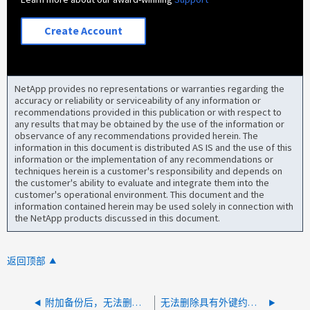
Create Account
NetApp provides no representations or warranties regarding the
accuracy or reliability or serviceability of any information or
recommendations provided in this publication or with respect to
any results that may be obtained by the use of the information or
observance of any recommendations provided herein. The
information in this document is distributed AS IS and the use of this
information or the implementation of any recommendations or
techniques herein is a customer's responsibility and depends on
the customer's ability to evaluate and integrate them into the
customer's operational environment. This document and the
information contained herein may be used solely in connection with
the NetApp products discussed in this document.
返回顶部
附加备份后，无法删除 SC 策略
无法删除具有外键约束错误的资源组