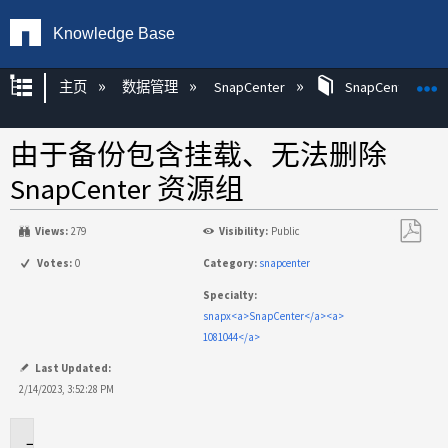
Knowledge Base
扩展/隐缩全局层次
主页
数据管理
SnapCenter
SnapCenter
由于备份包含挂载、无法删除
SnapCenter 资源组
Views:
279
Visibility:
Public
另
Votes:
0
Category:
snapcenter
存
Specialty:
为
snapx<a>SnapCenter</a><a>
PDF
1081044</a>
Last Updated:
2/14/2023, 3:52:28 PM
适