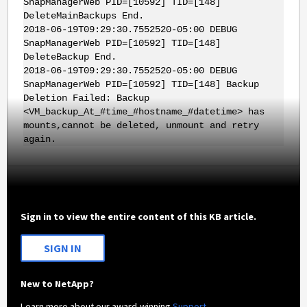
SnapManagerWeb PID=[10592] TID=[148]
DeleteMainBackups End.
2018-06-19T09:29:30.7552520-05:00 DEBUG
SnapManagerWeb PID=[10592] TID=[148]
DeleteBackup End.
2018-06-19T09:29:30.7552520-05:00 DEBUG
SnapManagerWeb PID=[10592] TID=[148] Backup
Deletion Failed: Backup
<VM_backup_At_#time_#hostname_#datetime> has
mounts,cannot be deleted, unmount and retry
again.
Sign in to view the entire content of this KB article.
SIGN IN
New to NetApp?
Learn more about our award-winning
Support