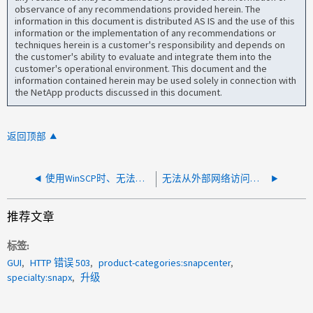
observance of any recommendations provided herein. The
information in this document is distributed AS IS and the use of this
information or the implementation of any recommendations or
techniques herein is a customer's responsibility and depends on
the customer's ability to evaluate and integrate them into the
customer's operational environment. This document and the
information contained herein may be used solely in connection with
the NetApp products discussed in this document.
返回顶部
使用WinSCP时、无法通过SFTP访问4号选择控制器4.8
无法从外部网络访问集群 IP 地址
推荐文章
标签
GUI
HTTP 错误 503
product-categories:snapcenter
specialty:snapx
升级