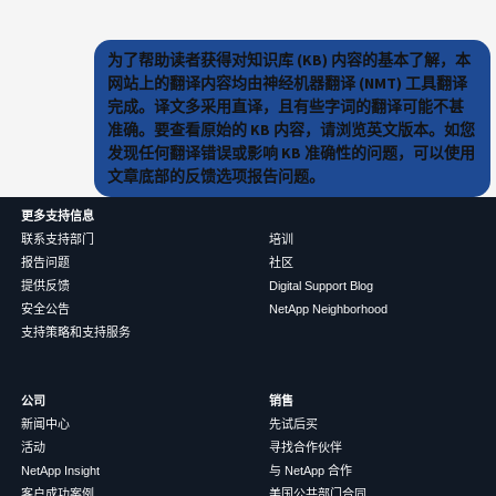
为了帮助读者获得对知识库 (KB) 内容的基本了解，本
网站上的翻译内容均由神经机器翻译 (NMT) 工具翻译
完成。译文多采用直译，且有些字词的翻译可能不甚
准确。要查看原始的 KB 内容，请浏览英文版本。如您
发现任何翻译错误或影响 KB 准确性的问题，可以使用
文章底部的反馈选项报告问题。
更多支持信息
联系支持部门
培训
报告问题
社区
提供反馈
Digital Support Blog
安全公告
NetApp Neighborhood
支持策略和支持服务
公司
销售
新闻中心
先试后买
活动
寻找合作伙伴
NetApp Insight
与 NetApp 合作
客户成功案例
美国公共部门合同