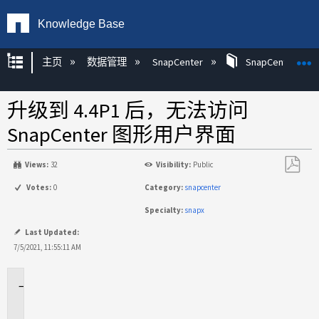
Knowledge Base
扩展/隐缩全局层次
主页
数据管理
SnapCenter
SnapCenter
升级到 4.4P1 后，无法访问
SnapCenter 图形用户界面
Views:
32
Visibility:
Public
另
Votes:
0
Category:
snapcenter
存
Specialty:
snapx
为
PDF
Last Updated:
7/5/2021, 11:55:11 AM
适
用
场