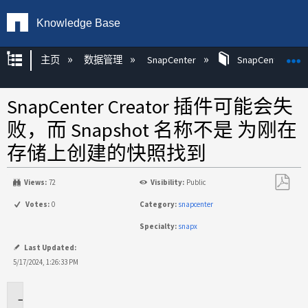
Knowledge Base
扩展/隐缩全局层次
主页
数据管理
SnapCenter
SnapCenter
SnapCenter Creator 插件可能会失
败，而 Snapshot 名称不是 为刚在
存储上创建的快照找到
Views:
72
Visibility:
Public
另
Votes:
0
Category:
snapcenter
存
Specialty:
snapx
为
PDF
Last Updated:
5/17/2024, 1:26:33 PM
适