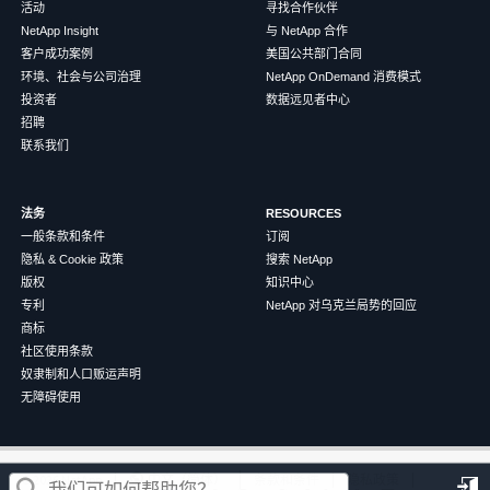
活动
寻找合作伙伴
NetApp Insight
与 NetApp 合作
客户成功案例
美国公共部门合同
环境、社会与公司治理
NetApp OnDemand 消费模式
投资者
数据远见者中心
招聘
联系我们
法务
RESOURCES
一般条款和条件
订阅
隐私 & Cookie 政策
搜索 NetApp
版权
知识中心
专利
NetApp 对乌克兰局势的回应
商标
社区使用条款
奴隶制和人口贩运声明
无障碍使用
这篇文章对您有帮助吗？
©
2026
NetApp
中文（简体）
条款和条件
隐私政策