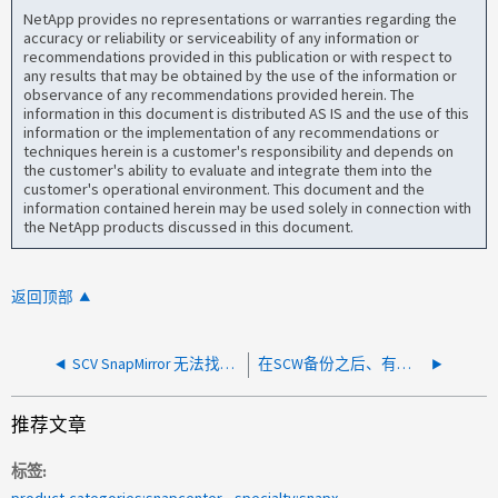
NetApp provides no representations or warranties regarding the
accuracy or reliability or serviceability of any information or
recommendations provided in this publication or with respect to
any results that may be obtained by the use of the information or
observance of any recommendations provided herein. The
information in this document is distributed AS IS and the use of this
information or the implementation of any recommendations or
techniques herein is a customer's responsibility and depends on
the customer's ability to evaluate and integrate them into the
customer's operational environment. This document and the
information contained herein may be used solely in connection with
the NetApp products discussed in this document.
返回顶部
SCV SnapMirror 无法找到二级系统，因为未添加该系统
在SCW备份之后、有时不会在ONTAP中设置SnapLock的"超时时间"
推荐文章
标签
product-categories:snapcenter
specialty:snapx