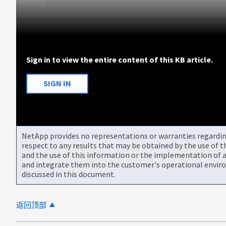
Sign in to view the entire content of this KB article.
SIGN IN
NetApp provides no representations or warranties regarding 
respect to any results that may be obtained by the use of 
and the use of this information or the implementation of a
and integrate them into the customer's operational envir
discussed in this document.
返回顶部