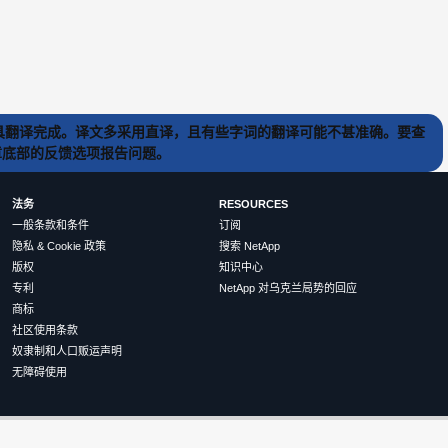
) 工具翻译完成。译文多采用直译，且有些字词的翻译可能不甚准确。要查
文章底部的反馈选项报告问题。
法务
RESOURCES
一般条款和条件
订阅
隐私 & Cookie 政策
搜索 NetApp
版权
知识中心
专利
NetApp 对乌克兰局势的回应
商标
社区使用条款
奴隶制和人口贩运声明
无障碍使用