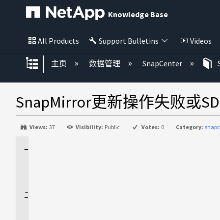
Knowledge Base
All Products
Support Bulletins
Videos
扩展/隐缩全局层次
主页
数据管理
SnapCenter
SnapMirror更新操作失败或SDErr
Views:
37
Visibility:
Public
Votes:
0
Category:
snapc
适
用
场
景
问
题
描