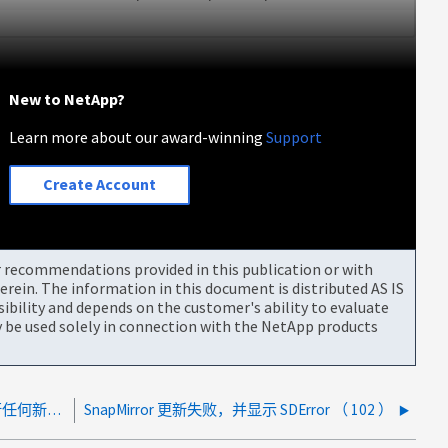
New to NetApp?
Learn more about our award-winning
Support
Create Account
or recommendations provided in this publication or with
rein. The information in this document is distributed AS IS
bility and depends on the customer's ability to evaluate
be used solely in connection with the NetApp products
SnapCenter验证作业永远不会完成、也不会运行任何新作业
SnapMirror 更新失败，并显示 SDError （ 102 ）