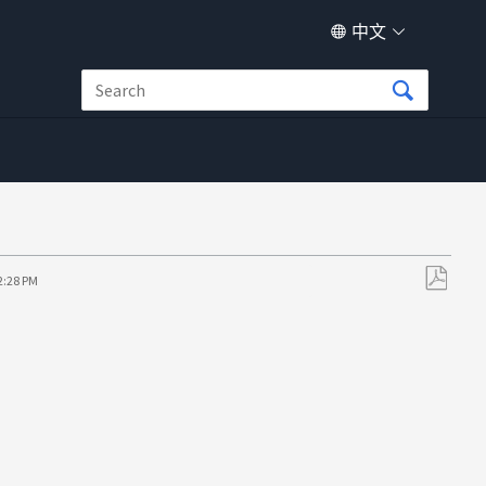
中文
2:28 PM
另
存
为
PDF