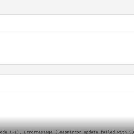
ode (-1), ErrorMessage (Snapmirror update failed with SD