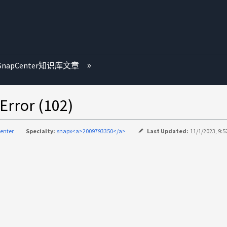
SnapCenter知识库文章
or (102)
enter
Specialty:
snapx<a>2009793350</a>
Last Updated:
11/1/2023, 9:5