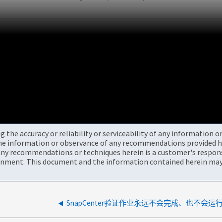
the accuracy or reliability or serviceability of any information 
the information or observance of any recommendations provided he
ny recommendations or techniques herein is a customer's responsi
onment. This document and the information contained herein may 