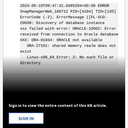
2023-05-19T09:47:31.8365294+00:00 ERROR
SnapManagerWeb_188712 PID=[4104] TID=[135]
ErrorCode (-2), ErrorMessage ([PL-SCO-
20036: Discovery of database instance
xxx failed with error: ORACLE-10002: Error
received from connection to Oracle database
XXX: ORA-01034: ORACLE not available
ORA-27101: shared memory realm does not
exist
Linux-x86_64 Error: 2: No such file or
directory
Sign in to view the entire content of this KB article.
SIGN IN