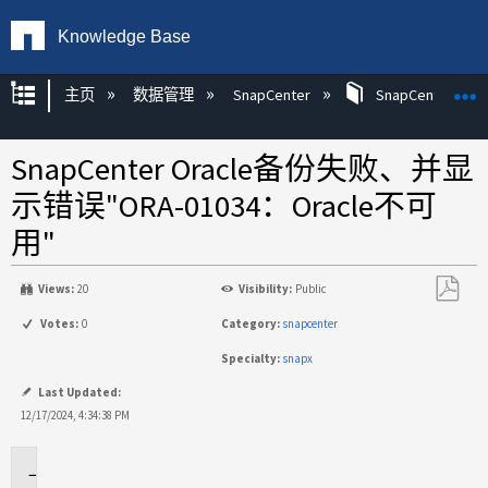
Knowledge Base
扩展/隐缩全局层次
主页
数据管理
SnapCenter
SnapCenter
SnapCenter Oracle备份失败、并显
示错误"ORA-01034：Oracle不可
用"
Views:
20
Visibility:
Public
另
Votes:
0
Category:
snapcenter
存
Specialty:
snapx
为
PDF
Last Updated:
12/17/2024, 4:34:38 PM
适