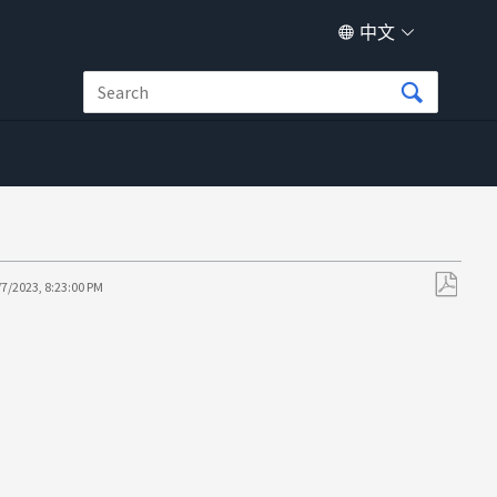
中文
/7/2023, 8:23:00 PM
另
存
为
PDF