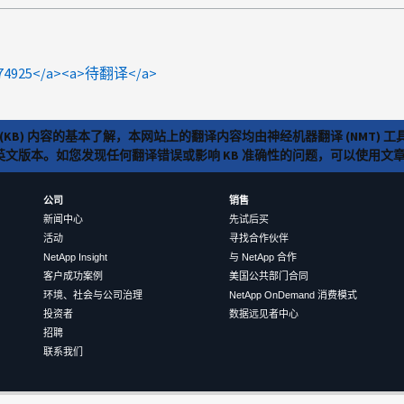
1074925</a><a>待翻译</a>
(KB) 内容的基本了解，本网站上的翻译内容均由神经机器翻译 (NMT
览英文版本。如您发现任何翻译错误或影响 KB 准确性的问题，可以使用
公司
销售
新闻中心
先试后买
活动
寻找合作伙伴
NetApp Insight
与 NetApp 合作
客户成功案例
美国公共部门合同
环境、社会与公司治理
NetApp OnDemand 消费模式
投资者
数据远见者中心
招聘
联系我们