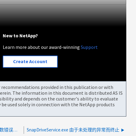
New to NetApp?
Learn more about our award-winning
Support
Create Account
or recommendations provided in this publication or with
rein. The information in this document is distributed AS IS
bility and depends on the customer's ability to evaluate
be used solely in connection with the NetApp products
SnapCenter 版本 6.1 及更高版本 Add user - 在参数错误中发现恶意文本
SnapDriveService.exe 由于未处理的异常而终止