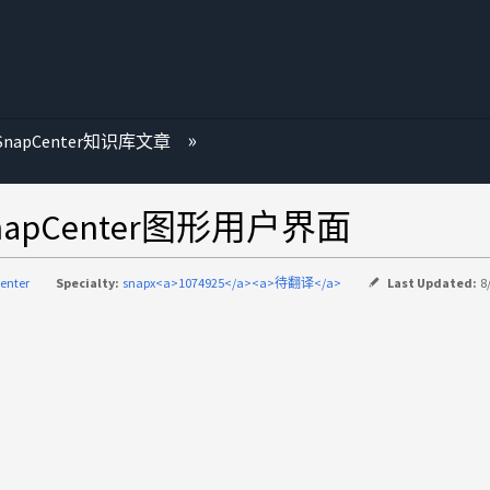
SnapCenter知识库文章
pCenter图形用户界面
enter
Specialty:
snapx<a>1074925</a><a>待翻译</a>
Last Updated:
8