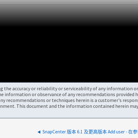
the accuracy or reliability or serviceability of any information 
the information or observance of any recommendations provided he
ny recommendations or techniques herein is a customer's responsi
onment. This document and the information contained herein may 