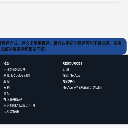
) 工具翻译完成。译文多采用直译，且有些字词的翻译可能不甚准确。要查
文章底部的反馈选项报告问题。
法务
RESOURCES
一般条款和条件
订阅
隐私 & Cookie 政策
搜索 NetApp
版权
知识中心
专利
NetApp 对乌克兰局势的回应
商标
社区使用条款
奴隶制和人口贩运声明
无障碍使用