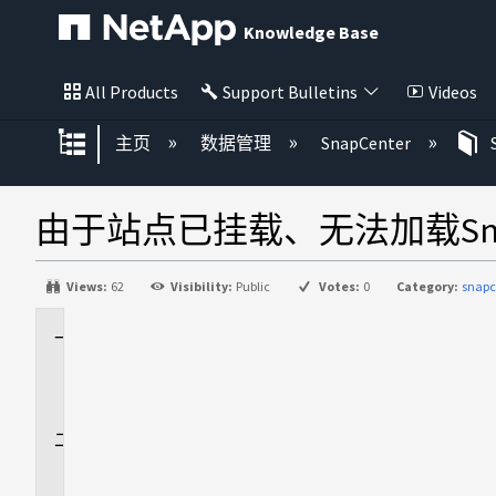
Knowledge Base
All Products
Support Bulletins
Videos
扩展/隐缩全局层次
主页
数据管理
SnapCenter
由于站点已挂载、无法加载Sna
Views:
62
Visibility:
Public
Votes:
0
Category:
snapc
适
用
场
景
问
题
描