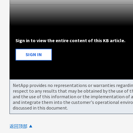
Sign in to view the entire content of this KB article.
SIGN IN
NetApp provides no representations or warranties regarding 
respect to any results that may be obtained by the use of 
and the use of this information or the implementation of a
and integrate them into the customer's operational envir
discussed in this document.
返回顶部