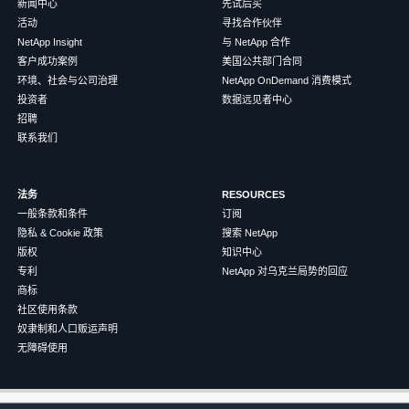
新闻中心
先试后买
活动
寻找合作伙伴
NetApp Insight
与 NetApp 合作
客户成功案例
美国公共部门合同
环境、社会与公司治理
NetApp OnDemand 消费模式
投资者
数据远见者中心
招聘
联系我们
法务
RESOURCES
一般条款和条件
订阅
隐私 & Cookie 政策
搜索 NetApp
版权
知识中心
专利
NetApp 对乌克兰局势的回应
商标
社区使用条款
奴隶制和人口贩运声明
无障碍使用