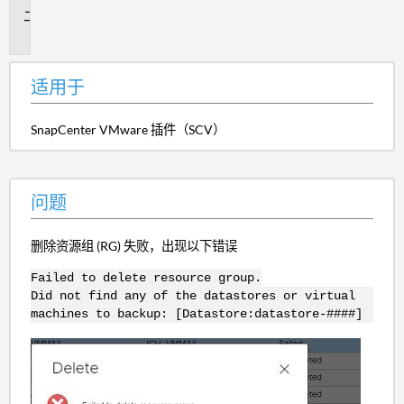
问
题
适用于
SnapCenter VMware 插件（SCV）
问题
删除资源组 (RG) 失败，出现以下错误
Failed to delete resource group.
Did not find any of the datastores or virtual
machines to backup: [Datastore:datastore-####]