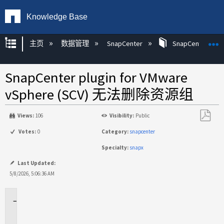
Knowledge Base
扩展/隐缩全局层次
主页
数据管理
SnapCenter
SnapCenter
SnapCenter plugin for VMware
vSphere (SCV) 无法删除资源组
Views:
106
Visibility:
Public
另
Votes:
0
Category:
snapcenter
存
Specialty:
snapx
为
PDF
Last Updated:
5/8/2026, 5:06:36 AM
适
用
于