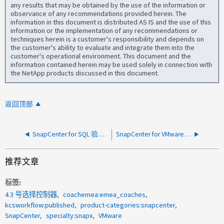
any results that may be obtained by the use of the information or
observance of any recommendations provided herein. The
information in this document is distributed AS IS and the use of this
information or the implementation of any recommendations or
techniques herein is a customer's responsibility and depends on
the customer's ability to evaluate and integrate them into the
customer's operational environment. This document and the
information contained herein may be used solely in connection with
the NetApp products discussed in this document.
返回顶部
SnapCenter for SQL 验证失败，并显示 "NONE of the host 启动程序已登录到控制器 "
SnapCenter for VMware (SCV) 插件不发送电子邮件通知
推荐文章
标签
4.3 号选择控制器
coachemea:emea_coaches
kcsworkflow:published
product-categories:snapcenter
SnapCenter
specialty:snapx
VMware