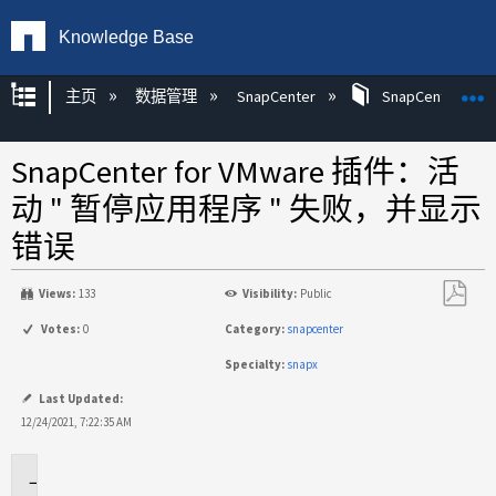
Knowledge Base
扩展/隐缩全局层次
主页
数据管理
SnapCenter
SnapCenter
SnapCenter for VMware 插件：活
动 " 暂停应用程序 " 失败，并显示
错误
Views:
133
Visibility:
Public
另
Votes:
0
Category:
snapcenter
存
Specialty:
snapx
为
PDF
Last Updated:
12/24/2021, 7:22:35 AM
适