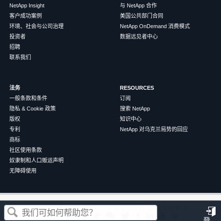
NetApp Insight
与 NetApp 合作
客户成功案例
美国公共部门合同
环境、社会与公司治理
NetApp OnDemand 消费模式
投资者
数据远见者中心
招聘
联系我们
法务
RESOURCES
一般条款和条件
订阅
隐私 & Cookie 政策
搜索 NetApp
版权
知识中心
专利
NetApp 对乌克兰局势的回应
商标
社区使用条款
奴隶制和人口贩运声明
无障碍使用
这篇文章对您有帮助吗？
©
2026
NetApp
中文（简体）
条款和条件
隐私政策
Cookie 政策
Cookie 设置
登