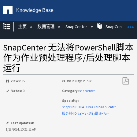
Knowledge Base
扩展/隐缩全局层次
主页
数据管理
SnapCenter
SnapCenter
SnapCenter 无法将PowerShell脚本
作为作业预处理程序/后处理脚本
运行
Views:
85
Visibility:
Public
另
Votes:
0
Category:
snapcenter
存
Specialty:
为
snapx<a>1088493</a><a>SnapCenter
PDF
服务器4.0</a><a>进行翻译</a>
Last Updated:
1/18/2024, 10:22:52 AM