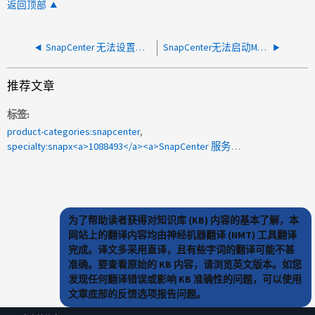
返回顶部
SnapCenter 无法设置磁盘，因为出现错误"无法格式化卷。错误代码：5"
SnapCenter无法启动MySQL服务、并出现6.0.1升级访问错误
推荐文章
标签
product-categories:snapcenter
specialty:snapx<a>1088493</a><a>SnapCenter 服务器4.0</a><a>进行翻译</a>
为了帮助读者获得对知识库 (KB) 内容的基本了解，本
网站上的翻译内容均由神经机器翻译 (NMT) 工具翻译
完成。译文多采用直译，且有些字词的翻译可能不甚
准确。要查看原始的 KB 内容，请浏览英文版本。如您
发现任何翻译错误或影响 KB 准确性的问题，可以使用
文章底部的反馈选项报告问题。