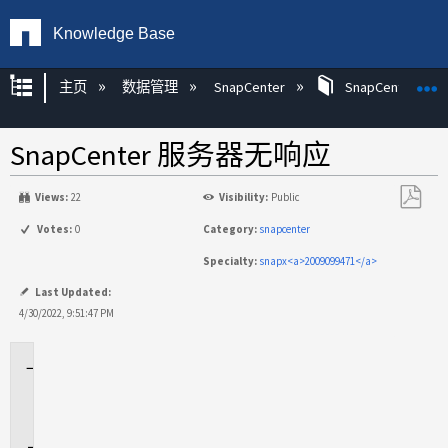
Knowledge Base
扩展/隐缩全局层次
主页
数据管理
SnapCenter
SnapCenter
SnapCenter 服务器无响应
Views:
22
Visibility:
Public
另
Votes:
0
Category:
snapcenter
存
Specialty:
snapx<a>2009099471</a>
为
PDF
Last Updated:
4/30/2022, 9:51:47 PM
适
用
场
景