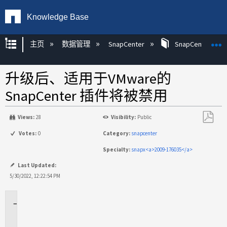
Knowledge Base
扩展/隐缩全局层次
主页
数据管理
SnapCenter
SnapCenter
升级后、适用于VMware的
SnapCenter 插件将被禁用
Views:
28
Visibility:
Public
另
Votes:
0
Category:
snapcenter
存
Specialty:
snapx<a>2009-176035</a>
为
PDF
Last Updated:
5/30/2022, 12:22:54 PM
适
用
场