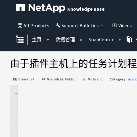
Knowledge Base
All Products
Support Bulletins
Videos
扩展/隐缩全局层次
主页
数据管理
SnapCenter
由于插件主机上的任务计划程
Views:
24
Visibility:
Public
Votes:
0
Category:
snapc
适
用
场
景
问
题
描