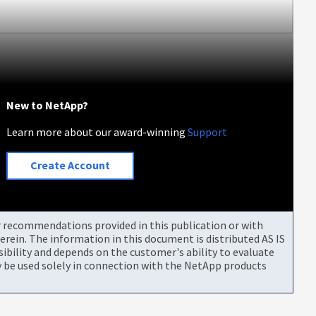
New to NetApp?
Learn more about our award-winning
Support
Create Account
or recommendations provided in this publication or with
rein. The information in this document is distributed AS IS
bility and depends on the customer's ability to evaluate
be used solely in connection with the NetApp products