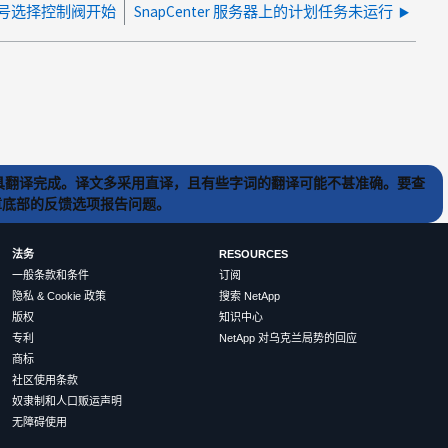
1号选择控制阀开始
SnapCenter 服务器上的计划任务未运行
) 工具翻译完成。译文多采用直译，且有些字词的翻译可能不甚准确。要查
文章底部的反馈选项报告问题。
法务
RESOURCES
一般条款和条件
订阅
隐私 & Cookie 政策
搜索 NetApp
版权
知识中心
专利
NetApp 对乌克兰局势的回应
商标
社区使用条款
奴隶制和人口贩运声明
无障碍使用