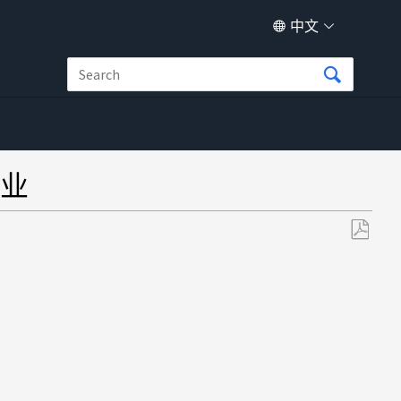
中文
业
另
存
为
PDF