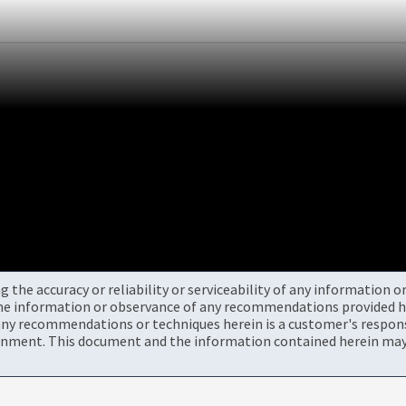
the accuracy or reliability or serviceability of any information 
the information or observance of any recommendations provided he
ny recommendations or techniques herein is a customer's responsi
onment. This document and the information contained herein may 