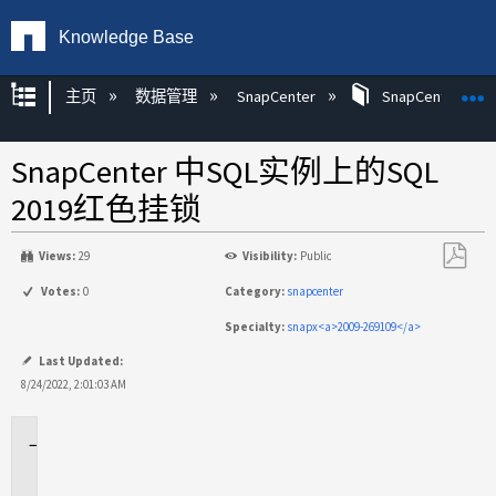
Knowledge Base
扩展/隐缩全局层次
主页
数据管理
SnapCenter
SnapCenter
SnapCenter 中SQL实例上的SQL
2019红色挂锁
Views:
29
Visibility:
Public
另
Votes:
0
Category:
snapcenter
存
Specialty:
snapx<a>2009-269109</a>
为
PDF
Last Updated:
8/24/2022, 2:01:03 AM
适
用
场