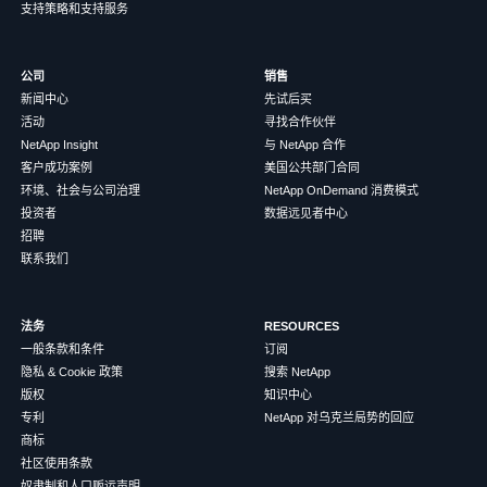
支持策略和支持服务
公司
销售
新闻中心
先试后买
活动
寻找合作伙伴
NetApp Insight
与 NetApp 合作
客户成功案例
美国公共部门合同
环境、社会与公司治理
NetApp OnDemand 消费模式
投资者
数据远见者中心
招聘
联系我们
法务
RESOURCES
一般条款和条件
订阅
隐私 & Cookie 政策
搜索 NetApp
版权
知识中心
专利
NetApp 对乌克兰局势的回应
商标
社区使用条款
奴隶制和人口贩运声明