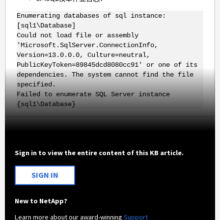
Enumerating databases of sql instance:
[sql1\Database]
Could not load file or assembly
'Microsoft.SqlServer.ConnectionInfo,
Version=13.0.0.0, Culture=neutral,
PublicKeyToken=89845dcd8080cc91' or one of its
dependencies. The system cannot find the file
specified.
Failed to enumerate SQL Server instance
{sql1\Database}
Sign in to view the entire content of this KB article.
SIGN IN
New to NetApp?
Learn more about our award-winning
Support