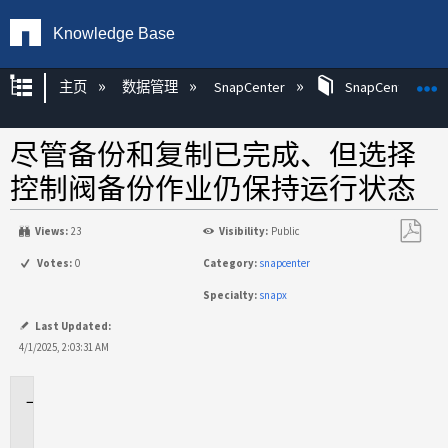
Knowledge Base
扩展/隐缩全局层次
主页
数据管理
SnapCenter
SnapCenter
尽管备份和复制已完成、但选择
控制阀备份作业仍保持运行状态
Views:
23
Visibility:
Public
另
Votes:
0
Category:
snapcenter
存
Specialty:
snapx
为
PDF
Last Updated:
4/1/2025, 2:03:31 AM
适
用
场