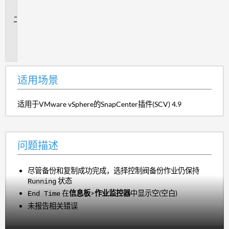
景
问
题
描
述
适用场景
适用于VMware vSphere的SnapCenter插件(SCV) 4.9
问题描述
尽管备份和复制成功完成，选择控制阀备份作业仍保持
状态
Running
在
信息板
>
作业监控器
中显示空(空白)
End Time
未报告相关错误