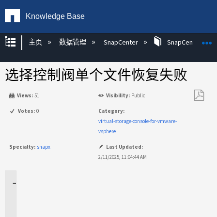
Knowledge Base
扩展/隐缩全局层次
主页
数据管理
SnapCenter
SnapCenter
选择控制阀单个文件恢复失败
Views:
51
Visibility:
Public
另
Votes:
0
Category:
存
virtual-storage-console-for-vmware-
为
vsphere
PDF
Specialty:
snapx
Last Updated:
2/11/2025, 11:04:44 AM
适
用
场
景