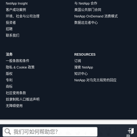
NetApp Insight
与 NetApp 合作
客户成功案例
美国公共部门合同
环境、社会与公司治理
NetApp OnDemand 消费模式
投资者
数据远见者中心
招聘
联系我们
法务
RESOURCES
一般条款和条件
订阅
隐私 & Cookie 政策
搜索 NetApp
版权
知识中心
专利
NetApp 对乌克兰局势的回应
商标
社区使用条款
奴隶制和人口贩运声明
无障碍使用
这篇文章对您有帮助吗？
©
2026
NetApp
中文（简体）
条款和条件
隐私政策
Cookie 政策
Cookie 设置
登