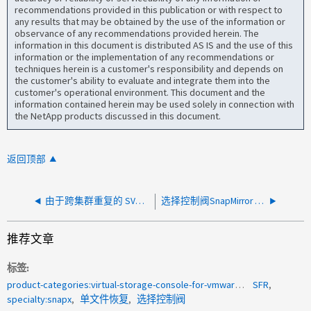
recommendations provided in this publication or with respect to
any results that may be obtained by the use of the information or
observance of any recommendations provided herein. The
information in this document is distributed AS IS and the use of this
information or the implementation of any recommendations or
techniques herein is a customer's responsibility and depends on
the customer's ability to evaluate and integrate them into the
customer's operational environment. This document and the
information contained herein may be used solely in connection with
the NetApp products discussed in this document.
返回顶部
由于跨集群重复的 SVM 和卷名，SCV 还原失败
选择控制阀SnapMirror / SnapVault更新失败并显示错误：找不到SnapMirror目标
推荐文章
标签
product-categories:virtual-storage-console-for-vmware-vsphere
SFR
specialty:snapx
单文件恢复
选择控制阀