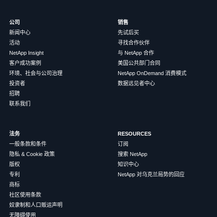
公司
销售
新闻中心
先试后买
活动
寻找合作伙伴
NetApp Insight
与 NetApp 合作
客户成功案例
美国公共部门合同
环境、社会与公司治理
NetApp OnDemand 消费模式
投资者
数据远见者中心
招聘
联系我们
法务
RESOURCES
一般条款和条件
订阅
隐私 & Cookie 政策
搜索 NetApp
版权
知识中心
专利
NetApp 对乌克兰局势的回应
商标
社区使用条款
奴隶制和人口贩运声明
无障碍使用