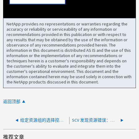
NetApp provides no representations or warranties regarding the
accuracy or reliability or serviceability of any information or
recommendations provided in this publication or with respect to
any results that may be obtained by the use of the information or
observance of any recommendations provided herein. The
information in this document is distributed AS IS and the use of this
information or the implementation of any recommendations or
techniques herein is a customer's responsibility and depends on
the customer's ability to evaluate and integrate them into the
customer's operational environment. This document and the
information contained herein may be used solely in connection with
the NetApp products discussed in this document.
返回顶部
给定资源组的选择控制阀备份失败
SCV 发现资源错误：无法获取具有受管对象引用的数据存储库 <datastore_name> 的存储详细信息
推荐文章