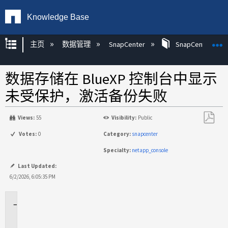
Knowledge Base
扩展/隐缩全局层次
主页
数据管理
SnapCenter
SnapCenter
数据存储在 BlueXP 控制台中显示
未受保护，激活备份失败
Views:
55
Visibility:
Public
另
Votes:
0
Category:
snapcenter
存
Specialty:
netapp_console
为
PDF
Last Updated:
6/2/2026, 6:05:35 PM
适
用
于