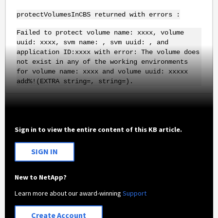
protectVolumesInCBS returned with errors :
Failed to protect volume name: xxxx, volume
uuid: xxxx, svm name: , svm uuid: , and
application ID:xxxx with error: The volume does
not exist in any of the working environments
for volume name: xxxx and volume uuid: xxxxx
add%!(EXTRA string=, string=).
Sign in to view the entire content of this KB article.
SIGN IN
New to NetApp?
Learn more about our award-winning
Support
Create Account