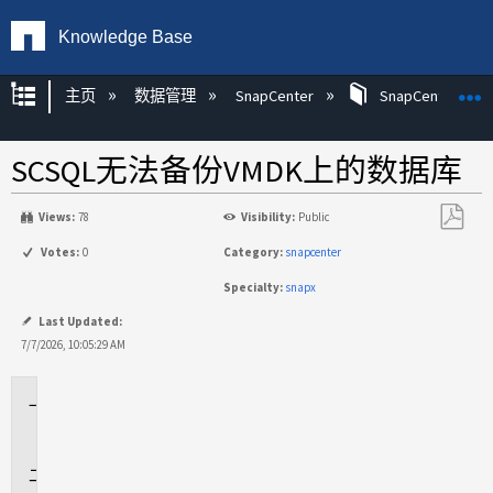
Knowledge Base
扩展/隐缩全局层次
主页
数据管理
SnapCenter
SnapCenter
SCSQL无法备份VMDK上的数据库
Views:
78
Visibility:
Public
另
Votes:
0
Category:
snapcenter
存
Specialty:
snapx
为
PDF
Last Updated:
7/7/2026, 10:05:29 AM
适
用
于
问