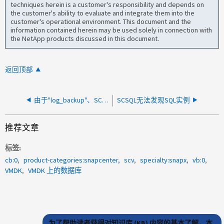
techniques herein is a customer's responsibility and depends on
the customer's ability to evaluate and integrate them into the
customer's operational environment. This document and the
information contained herein may be used solely in connection with
the NetApp products discussed in this document.
返回顶部
由于"log_backup"、SCSQL事务日志已满
SCSQL无法发现SQL实例
推荐文章
标签
cb:0
product-categories:snapcenter
scv
specialty:snapx
vb:0
VMDK
VMDK 上的数据库
为了帮助读者获得对知识库 (KB) 内容的基本了解，本