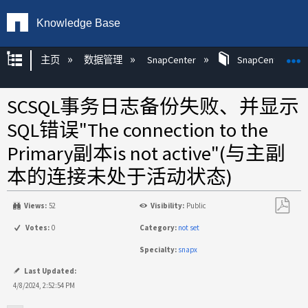
Knowledge Base
扩展/隐缩全局层次
主页
数据管理
SnapCenter
SnapCenter
SCSQL事务日志备份失败、并显示
SQL错误"The connection to the
Primary副本is not active"(与主副
本的连接未处于活动状态)
Views:
52
Visibility:
Public
另
Votes:
0
Category:
not set
存
Specialty:
snapx
为
PDF
Last Updated:
4/8/2024, 2:52:54 PM