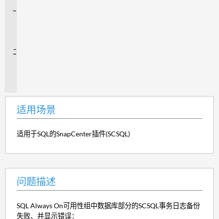
适
用
场
景
问
题
描
述
适用场景
适用于SQL的SnapCenter插件(SCSQL)
问题描述
SQL Always On可用性组中数据库部分的SCSQL事务日志备份
失败、并显示错误：