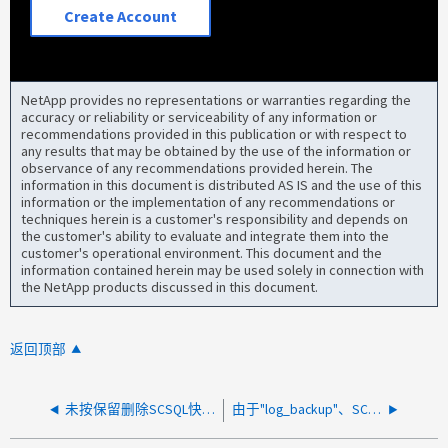
Create Account
NetApp provides no representations or warranties regarding the
accuracy or reliability or serviceability of any information or
recommendations provided in this publication or with respect to
any results that may be obtained by the use of the information or
observance of any recommendations provided herein. The
information in this document is distributed AS IS and the use of this
information or the implementation of any recommendations or
techniques herein is a customer's responsibility and depends on
the customer's ability to evaluate and integrate them into the
customer's operational environment. This document and the
information contained herein may be used solely in connection with
the NetApp products discussed in this document.
返回顶部
未按保留删除SCSQL快照
由于"log_backup"、SCSQL事务日志已满