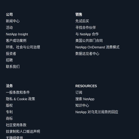
公司
销售
新闻中心
先试后买
活动
寻找合作伙伴
NetApp Insight
与 NetApp 合作
客户成功案例
美国公共部门合同
环境、社会与公司治理
NetApp OnDemand 消费模式
投资者
数据远见者中心
招聘
联系我们
法务
RESOURCES
一般条款和条件
订阅
隐私 & Cookie 政策
搜索 NetApp
版权
知识中心
专利
NetApp 对乌克兰局势的回应
商标
社区使用条款
奴隶制和人口贩运声明
无障碍使用