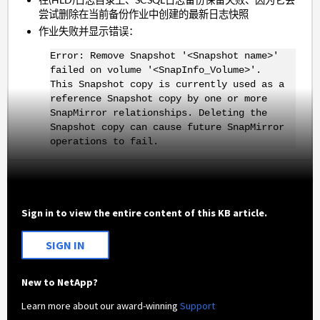
尝试删除在当前备份作业中创建的最新日志快照
作业失败并显示错误：
Error: Remove Snapshot '<Snapshot name>'
failed on volume '<SnapInfo_Volume>'.
This Snapshot copy is currently used as a
reference Snapshot copy by one or more
SnapMirror relationships. Deleting the
Snapshot copy can cause future SnapMirror
operations to fail.
Sign in to view the entire content of this KB article.
SIGN IN
New to NetApp?
Learn more about our award-winning
Support