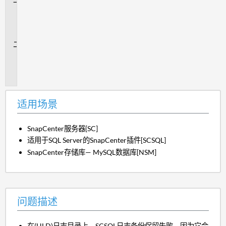
适
用
场
景
问
题
描
述
适用场景
SnapCenter服务器[SC]
适用于SQL Server的SnapCenter插件[SCSQL]
SnapCenter存储库— MySQL数据库[NSM]
问题描述
在(HLD)日志目录上、SCSQL日志备份保留失败、因为它会