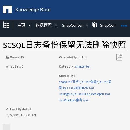
Knowledge Base
扩展/隐缩全局层次
主页
数据管理
SnapCenter
SnapCenter
SCSQL日志备份保留无法删除快照
Views:
46
Visibility:
Public
另
Votes:
0
Category:
snapcenter
存
Specialty:
为
snapx<a>节点</a><a>保留</a><a>实
PDF
例</a><a>2009578297</a>
<a>logdir</a><a>Snapshot logdir</a>
<a>Windows集群</a>
Last Updated:
11/24/2023, 11:52:03 AM