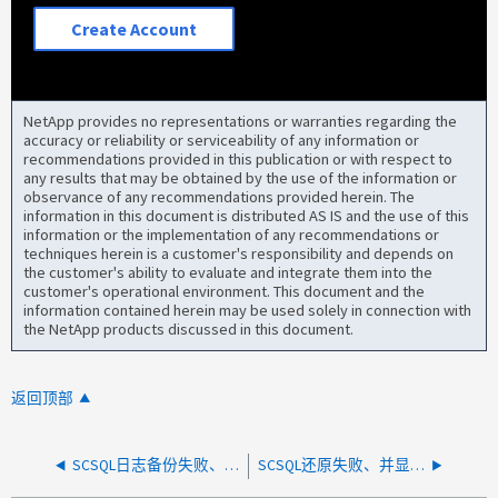
Create Account
NetApp provides no representations or warranties regarding the
accuracy or reliability or serviceability of any information or
recommendations provided in this publication or with respect to
any results that may be obtained by the use of the information or
observance of any recommendations provided herein. The
information in this document is distributed AS IS and the use of this
information or the implementation of any recommendations or
techniques herein is a customer's responsibility and depends on
the customer's ability to evaluate and integrate them into the
customer's operational environment. This document and the
information contained herein may be used solely in connection with
the NetApp products discussed in this document.
返回顶部
SCSQL日志备份失败、并且与主副本的连接处于非活动状态
SCSQL还原失败、并显示错误"Fail to restore。介质已写保护"