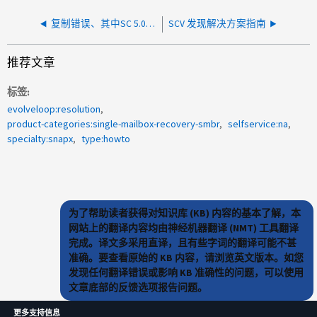
复制错误、其中SC 5.0/6.0无法找到源/目标快照
SCV 发现解决方案指南
推荐文章
标签
evolveloop:resolution
product-categories:single-mailbox-recovery-smbr
selfservice:na
specialty:snapx
type:howto
为了帮助读者获得对知识库 (KB) 内容的基本了解，本
网站上的翻译内容均由神经机器翻译 (NMT) 工具翻译
完成。译文多采用直译，且有些字词的翻译可能不甚
准确。要查看原始的 KB 内容，请浏览英文版本。如您
发现任何翻译错误或影响 KB 准确性的问题，可以使用
文章底部的反馈选项报告问题。
更多支持信息