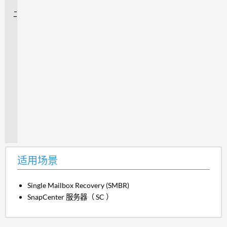
景
问
题
描
述
发
生
原
因
解
决
方
案
适用场景
Single Mailbox Recovery (SMBR)
SnapCenter 服务器（ SC ）