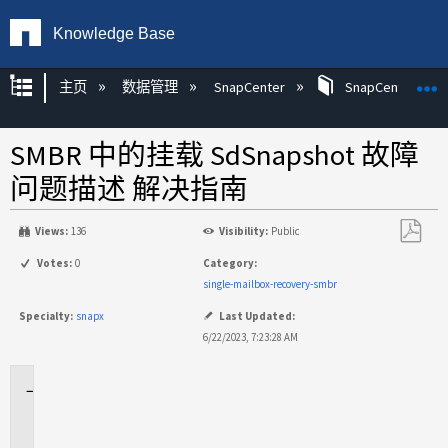
Knowledge Base
扩展/隐缩全局层次
主页
数据管理
SnapCenter
SnapCenter
SMBR 中的挂载 SdSnapshot 故障
问题描述 解决指南
Views:
136
Visibility:
Public
另
Votes:
0
Category:
存
single-mailbox-recovery-smbr
为
Specialty:
snapx
Last Updated:
PDF
6/22/2023, 7:23:28 AM
适
用
场