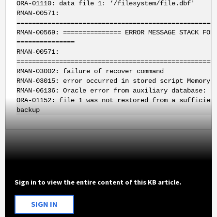
ORA-01110: data file 1: ‘/filesystem/file.dbf'
RMAN-00571:
===================================================
RMAN-00569: =============== ERROR MESSAGE STACK FOL
===============
RMAN-00571:
===================================================
RMAN-03002: failure of recover command
RMAN-03015: error occurred in stored script Memory 
RMAN-06136: Oracle error from auxiliary database:
ORA-01152: file 1 was not restored from a sufficien
backup
Sign in to view the entire content of this KB article.
SIGN IN