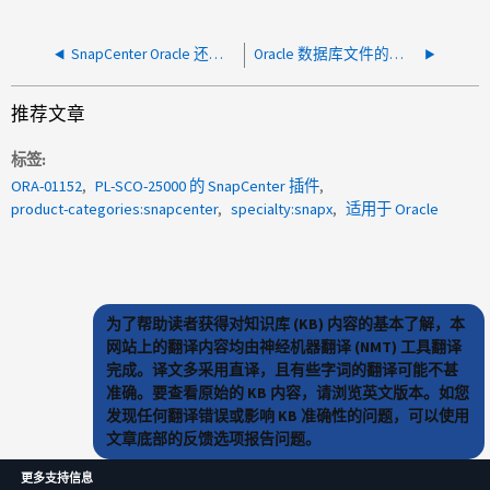
SnapCenter Oracle 还原或克隆失败，并显示消息 ORA-00308 ： cannot open archived log /ORA_log/arch1_123_456789012.arc
Oracle 数据库文件的时间点还原失败，并显示错误： ora-0261 ：无法转换参数 db_create_file_dest 目标字符串
推荐文章
标签
ORA-01152
PL-SCO-25000 的 SnapCenter 插件
product-categories:snapcenter
specialty:snapx
适用于 Oracle
为了帮助读者获得对知识库 (KB) 内容的基本了解，本
网站上的翻译内容均由神经机器翻译 (NMT) 工具翻译
完成。译文多采用直译，且有些字词的翻译可能不甚
准确。要查看原始的 KB 内容，请浏览英文版本。如您
发现任何翻译错误或影响 KB 准确性的问题，可以使用
文章底部的反馈选项报告问题。
更多支持信息