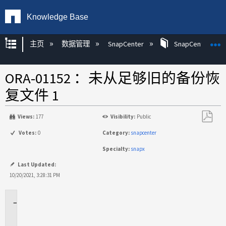
Knowledge Base
扩展/隐缩全局层次
主页
数据管理
SnapCenter
SnapCenter
ORA-01152 ：未从足够旧的备份恢
复文件 1
Views:
177
Visibility:
Public
另
Votes:
0
Category:
snapcenter
存
Specialty:
snapx
为
PDF
Last Updated:
10/20/2021, 3:28:31 PM
适
用
场