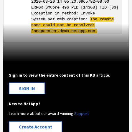
2020-03-20T14:05:20.0965792+08:00
ERROR SMCore_496 PID=[14368] TID=[83]
Exception in method: Invoke.
System.Net.WebException:
The remote
name could not be resolved:
'snapcenter.demo.netapp.com'
Sign in to view the entire content of this KB article.
SIGN IN
New to NetApp?
Learn more about our award-winning
Support
Create Account