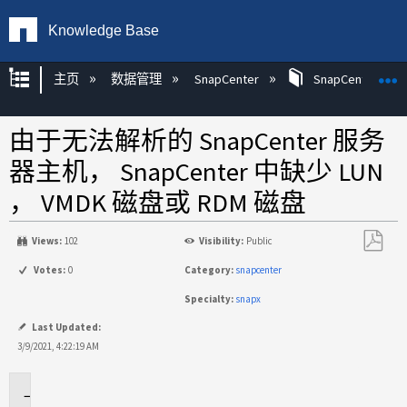
Knowledge Base
扩展/隐缩全局层次
主页
数据管理
SnapCenter
SnapCenter
由于无法解析的 SnapCenter 服务
器主机， SnapCenter 中缺少 LUN
， VMDK 磁盘或 RDM 磁盘
Views:
102
Visibility:
Public
另
Votes:
0
Category:
snapcenter
存
Specialty:
snapx
为
PDF
Last Updated:
3/9/2021, 4:22:19 AM
适