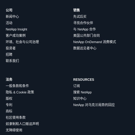
公司
销售
新闻中心
先试后买
活动
寻找合作伙伴
NetApp Insight
与 NetApp 合作
客户成功案例
美国公共部门合同
环境、社会与公司治理
NetApp OnDemand 消费模式
投资者
数据远见者中心
招聘
联系我们
法务
RESOURCES
一般条款和条件
订阅
隐私 & Cookie 政策
搜索 NetApp
版权
知识中心
专利
NetApp 对乌克兰局势的回应
商标
社区使用条款
奴隶制和人口贩运声明
无障碍使用