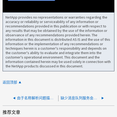
NetApp provides no representations or warranties regarding the
accuracy or reliability or serviceability of any information or
recommendations provided in this publication or with respect to
any results that may be obtained by the use of the information or
observance of any recommendations provided herein. The
information in this document is distributed AS IS and the use of this
information or the implementation of any recommendations or
techniques herein is a customer's responsibility and depends on
the customer's ability to evaluate and integrate them into the
customer's operational environment. This document and the
information contained herein may be used solely in connection with
the NetApp products discussed in this document.
返回顶部
由于名称解析问题描述、SnapCenter中缺少LUN、VMDK磁盘或RDM磁盘
缺少消息队列服务会导致 SnapCenter 作业出现问题
推荐文章