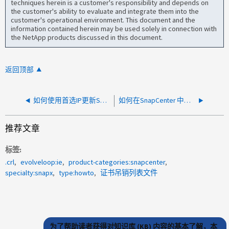
techniques herein is a customer's responsibility and depends on
the customer's ability to evaluate and integrate them into the
customer's operational environment. This document and the
information contained herein may be used solely in connection with
the NetApp products discussed in this document.
返回顶部
如何使用首选IP更新SCV存储系统
如何在SnapCenter 中更新电子邮件通知设置
推荐文章
标签
.crl
evolveloop:ie
product-categories:snapcenter
specialty:snapx
type:howto
证书吊销列表文件
为了帮助读者获得对知识库 (KB) 内容的基本了解，本