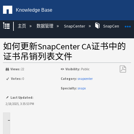
Knowledge Base
扩展/隐缩全局层次
主页
数据管理
SnapCenter
SnapCenter
如何更新SnapCenter CA证书中的
证书吊销列表文件
Views:
22
Visibility:
Public
另
Votes:
0
Category:
snapcenter
存
Specialty:
snapx
为
PDF
Last Updated:
2/18/2025, 3:35:53 PM
适
用
场