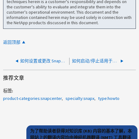
techniques herein is a customer's responsibility and depends on
the customer's ability to evaluate and integrate them into the
customer's operational environment. This document and the
information contained herein may be used solely in connection with
the NetApp products discussed in this document.
返回顶部
如何设置或更改 SnapCenter 的 MySQL 密码 服务器
如何启动/停止适用于Oracle数据库(SCO)的SnapCenter 插件服务？
推荐文章
标签
product-categories:snapcenter
specialty:snapx
type:howto
为了帮助读者获得对知识库 (KB) 内容的基本了解，本
网站上的翻译内容均由神经机器翻译 (NMT) 工具翻译