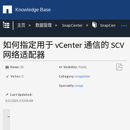
Knowledge Base
扩展/隐缩全局层次
主页
数据管理
SnapCenter
SnapCenter
如何指定用于 vCenter 通信的 SCV
网络适配器
Views:
65
Visibility:
Public
另
Votes:
0
Category:
snapcenter
存
Specialty:
snapx
为
PDF
Last Updated:
6/21/2024, 8:53:04 AM
适
用
场