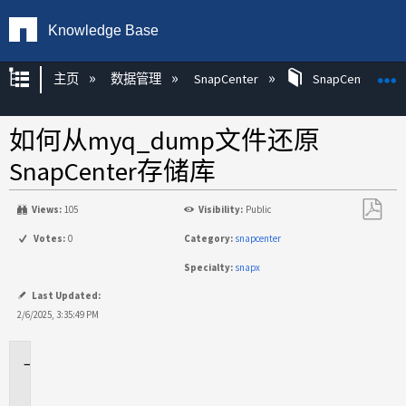
Knowledge Base
扩展/隐缩全局层次
主页
数据管理
SnapCenter
SnapCenter
如何从myq_dump文件还原
SnapCenter存储库
Views:
105
Visibility:
Public
另
Votes:
0
Category:
snapcenter
存
Specialty:
snapx
为
PDF
Last Updated:
2/6/2025, 3:35:49 PM
适
用
场