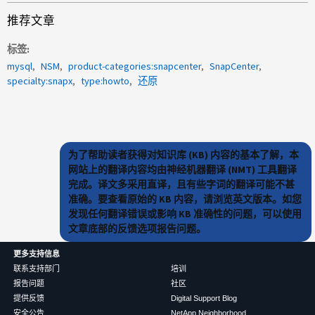
推荐文章
标签
mysql
NSM
product-categories:snapcenter
SnapCenter
specialty:snapx
type:howto
还原
为了帮助读者获得对知识库 (KB) 内容的基本了解，本
网站上的翻译内容均由神经机器翻译 (NMT) 工具翻译
完成。译文多采用直译，且有些字词的翻译可能不甚
准确。要查看原始的 KB 内容，请浏览英文版本。如您
发现任何翻译错误或影响 KB 准确性的问题，可以使用
文章底部的反馈选项报告问题。
更多支持信息
联系支持部门
培训
报告问题
社区
提供反馈
Digital Support Blog
安全公告
NetApp Neighborhood