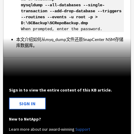
mysqldump --all-databases --single-
transaction --add-drop-database --triggers
--routines --events -u root -p >
D:\SCBackup\SCRepoBackup.dmp
When prompted, enter the password.
本文介绍如何从myq_dump文件还原SnapCenter NSM存储
库数据库。
Sign in to view the entire content of this KB article.
SIGN IN
New to NetApp?
Learn more about our award-winning
Support