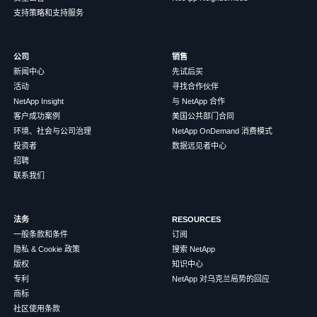
支持策略和支持服务
公司
销售
新闻中心
先试后买
活动
寻找合作伙伴
NetApp Insight
与 NetApp 合作
客户成功案例
美国公共部门合同
环境、社会与公司治理
NetApp OnDemand 消费模式
投资者
数据远见者中心
招聘
联系我们
法务
RESOURCES
一般条款和条件
订阅
隐私 & Cookie 政策
搜索 NetApp
版权
知识中心
专利
NetApp 对乌克兰局势的回应
商标
社区使用条款