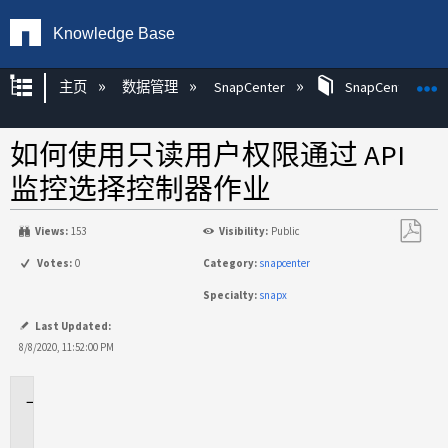
Knowledge Base
扩展/隐缩全局层次
主页
数据管理
SnapCenter
SnapCenter
如何使用只读用户权限通过 API
监控选择控制器作业
Views:
153
Visibility:
Public
另
Votes:
0
Category:
snapcenter
存
Specialty:
snapx
为
PDF
Last Updated:
8/8/2020, 11:52:00 PM
适
用
于