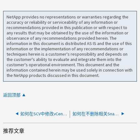
NetApp provides no representations or warranties regarding the
accuracy or reliability or serviceability of any information or
recommendations provided in this publication or with respect to
any results that may be obtained by the use of the information or
observance of any recommendations provided herein. The
information in this document is distributed AS IS and the use of this
information or the implementation of any recommendations or
techniques herein is a customer's responsibility and depends on
the customer's ability to evaluate and integrate them into the
customer's operational environment. This document and the
information contained herein may be used solely in connection with
the NetApp products discussed in this document.
返回顶部
如何在SCV中修改vCenter登录凭据
如何在不删除相关Snapshot或资源组的情况下将LUN移动到新主机
推荐文章