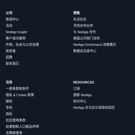
公司
销售
新闻中心
先试后买
活动
寻找合作伙伴
NetApp Insight
与 NetApp 合作
客户成功案例
美国公共部门合同
环境、社会与公司治理
NetApp OnDemand 消费模式
投资者
数据远见者中心
招聘
联系我们
法务
RESOURCES
一般条款和条件
订阅
隐私 & Cookie 政策
搜索 NetApp
版权
知识中心
专利
NetApp 对乌克兰局势的回应
商标
社区使用条款
奴隶制和人口贩运声明
无障碍使用