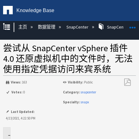
Knowledge Base
扩展/隐缩全局层次
主页
数据管理
SnapCenter
SnapCenter
尝试从 SnapCenter vSphere 插件
4.0 还原虚拟机中的文件时，无法
使用指定凭据访问来宾系统
Views:
163
Visibility:
Public
另
Votes:
0
Category:
snapcenter
存
Specialty:
snapx
为
PDF
Last Updated:
4/23/2021, 4:22:50 PM
适