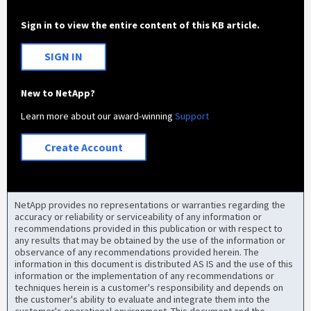
Sign in to view the entire content of this KB article.
SIGN IN
New to NetApp?
Learn more about our award-winning
Support
Create Account
NetApp provides no representations or warranties regarding the
accuracy or reliability or serviceability of any information or
recommendations provided in this publication or with respect to
any results that may be obtained by the use of the information or
observance of any recommendations provided herein. The
information in this document is distributed AS IS and the use of this
information or the implementation of any recommendations or
techniques herein is a customer's responsibility and depends on
the customer's ability to evaluate and integrate them into the