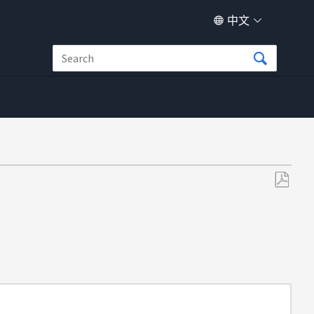
中文
另
存
为
PDF