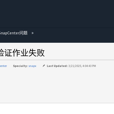
SnapCenter问题
QL验证作业失败
enter
Specialty:
snapx
Last Updated:
3/21/2025, 4:04:43 PM