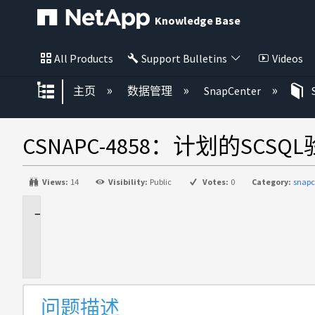
Knowledge Base
All Products
Support Bulletins
Videos
扩展/隐缩全局层次
主页
数据管理
SnapCenter
CSNAPC-4858：计划的SCS
Views:
14
Visibility:
Public
Votes:
0
Category:
snapc
问
题
描
述
问题描述