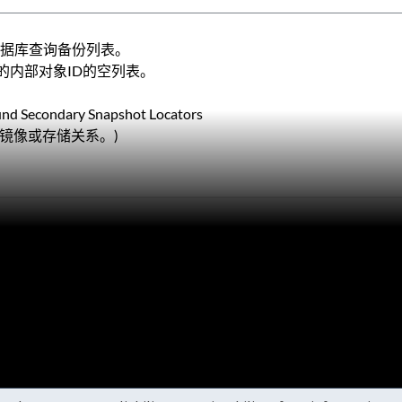
L数据库查询备份列表。
的内部对象ID的空列表。
ound Secondary Snapshot Locators
镜像或存储关系。)