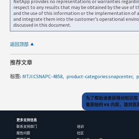
NetApp provides no representations or warranties regarding 
respect to any results that may be obtained by the use of 
and the use of this information or the implementation of a
and integrate them into the customer's operational envir
discussed in this document.
返回顶部
推荐文章
标签
MTJI:CSNAPC-4858
product-categories:snapcenter
p
为了帮助读者获得对知识库 
看原始的 KB 内容，请浏
更多支持信息
联系支持部门
培训
报告问题
社区