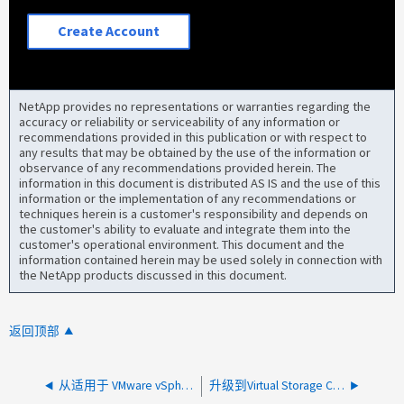
Create Account
NetApp provides no representations or warranties regarding the
accuracy or reliability or serviceability of any information or
recommendations provided in this publication or with respect to
any results that may be obtained by the use of the information or
observance of any recommendations provided herein. The
information in this document is distributed AS IS and the use of this
information or the implementation of any recommendations or
techniques herein is a customer's responsibility and depends on
the customer's ability to evaluate and integrate them into the
customer's operational environment. This document and the
information contained herein may be used solely in connection with
the NetApp products discussed in this document.
返回顶部
从适用于 VMware vSphere 10.x 的 ONTAP tools 升级到 10.5
升级到Virtual Storage Console VSC 9.7P2时停留在"检查回收站文件是否重新加密"