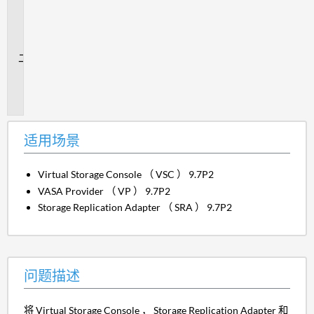
用
场
景
问
题
描
述
适用场景
Virtual Storage Console （ VSC ） 9.7P2
VASA Provider （ VP ） 9.7P2
Storage Replication Adapter （ SRA ） 9.7P2
问题描述
将 Virtual Storage Console ， Storage Replication Adapter 和