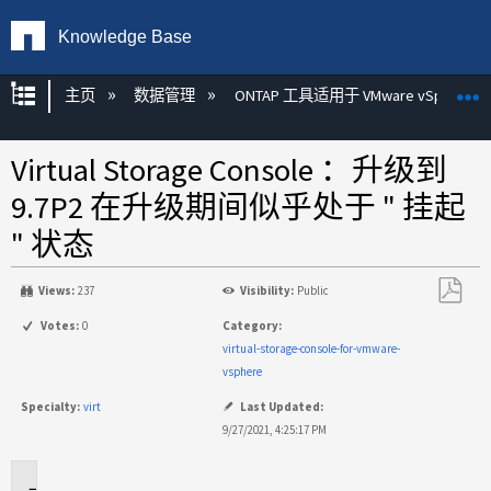
Knowledge Base
扩展/隐缩全局层次
主页
数据管理
ONTAP 工具适用于 VMware vSphere
Virtual Storage Console ：升级到
9.7P2 在升级期间似乎处于 " 挂起
" 状态
Views:
237
Visibility:
Public
另
Votes:
0
Category:
存
virtual-storage-console-for-vmware-
为
vsphere
PDF
Specialty:
virt
Last Updated:
9/27/2021, 4:25:17 PM
适