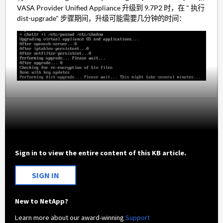
VASA Provider Unified Appliance 升级到 9.7P2 时，在 " 执行
dist-upgrade" 步骤期间，升级可能需要几分钟的时间：
Sign in to view the entire content of this KB article.
SIGN IN
New to NetApp?
Learn more about our award-winning
Support