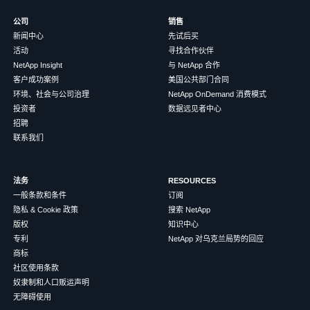
公司
销售
新闻中心
先试后买
活动
寻找合作伙伴
NetApp Insight
与 NetApp 合作
客户成功案例
美国公共部门合同
环境、社会与公司治理
NetApp OnDemand 消费模式
投资者
数据远见者中心
招聘
联系我们
法务
RESOURCES
一般条款和条件
订阅
隐私 & Cookie 政策
搜索 NetApp
版权
知识中心
专利
NetApp 对乌克兰局势的回应
商标
社区使用条款
奴隶制和人口贩运声明
无障碍使用