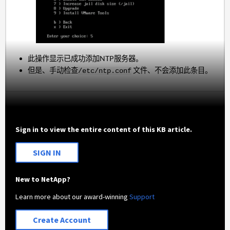
此操作显示已成功添加NTP服务器。
但是、手动检查
文件、不会添加此条目。
/etc/ntp.conf
Sign in to view the entire content of this KB article.
SIGN IN
New to NetApp?
Learn more about our award-winning
Support
Create Account