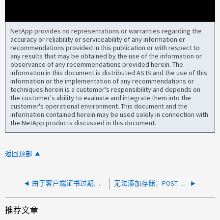
NetApp provides no representations or warranties regarding the
accuracy or reliability or serviceability of any information or
recommendations provided in this publication or with respect to
any results that may be obtained by the use of the information or
observance of any recommendations provided herein. The
information in this document is distributed AS IS and the use of this
information or the implementation of any recommendations or
techniques herein is a customer's responsibility and depends on
the customer's ability to evaluate and integrate them into the
customer's operational environment. This document and the
information contained herein may be used solely in connection with
the NetApp products discussed in this document.
返回顶部
由于客户端证书过期和 Privileges 不足，无法将存储系统添加到 OTV
无法添加存储：POST 请求的有效负载无效
推荐文章