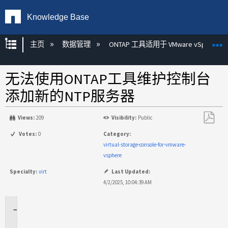
Knowledge Base
扩展/隐缩全局层次
主页
数据管理
ONTAP 工具适用于 VMware vSphere
无法使用ONTAP工具维护控制台
添加新的NTP服务器
Views:
209
Visibility:
Public
另
Votes:
0
Category:
存
virtual-storage-console-for-vmware-
为
vsphere
PDF
Specialty:
virt
Last Updated:
4/2/2025, 10:04:39 AM
适
用