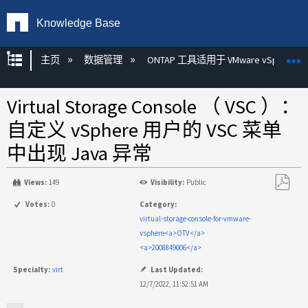
Knowledge Base
扩展/隐缩全局层次
主页
数据管理
ONTAP 工具适用于 VMware vSphere
Virtual Storage Console （ VSC ）：
自定义 vSphere 用户的 VSC 菜单
中出现 Java 异常
Views:
149
Visibility:
Public
另
Votes:
0
Category:
存
virtual-storage-console-for-vmware-
为
vsphere<a>OTV</a>
PDF
<a>2008849006</a>
Specialty:
virt
Last Updated:
12/7/2022, 11:52:51 AM