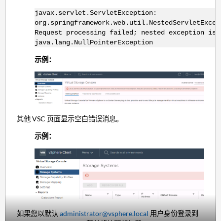
javax.servlet.ServletException:
org.springframework.web.util.NestedServletExcep
Request processing failed; nested exception is
java.lang.NullPointerException
示例：
其他 VSC 页面显示空白错误消息。
示例：
如果您以默认
administrator@vsphere.local
用户身份登录到