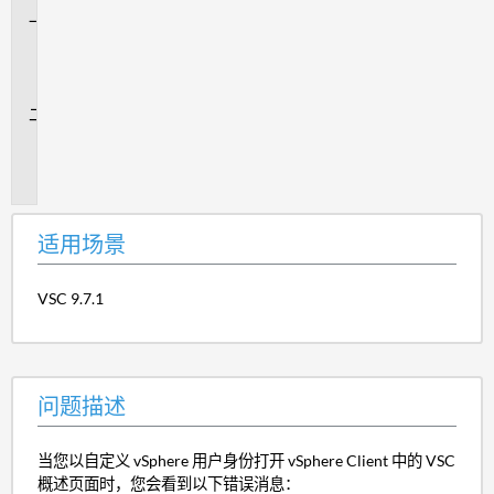
适
用
场
景
问
题
描
述
适用场景
VSC 9.7.1
问题描述
当您以自定义 vSphere 用户身份打开 vSphere Client 中的 VSC
概述页面时，您会看到以下错误消息：