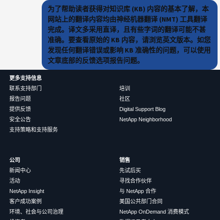
为了帮助读者获得对知识库 (KB) 内容的基本了解，本
网站上的翻译内容均由神经机器翻译 (NMT) 工具翻译
完成。译文多采用直译，且有些字词的翻译可能不甚
准确。要查看原始的 KB 内容，请浏览英文版本。如您
发现任何翻译错误或影响 KB 准确性的问题，可以使用
文章底部的反馈选项报告问题。
更多支持信息
联系支持部门
培训
报告问题
社区
提供反馈
Digital Support Blog
安全公告
NetApp Neighborhood
支持策略和支持服务
公司
销售
新闻中心
先试后买
活动
寻找合作伙伴
NetApp Insight
与 NetApp 合作
客户成功案例
美国公共部门合同
环境、社会与公司治理
NetApp OnDemand 消费模式