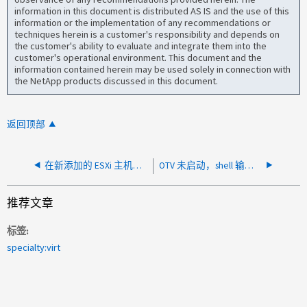
information in this document is distributed AS IS and the use of this
information or the implementation of any recommendations or
techniques herein is a customer's responsibility and depends on
the customer's ability to evaluate and integrate them into the
customer's operational environment. This document and the
information contained herein may be used solely in connection with
the NetApp products discussed in this document.
返回顶部
在新添加的 ESXi 主机上， OTV 主机发现失败
OTV 未启动，shell 输出报告无法获取当前服务器 API 组列表
推荐文章
标签
specialty:virt