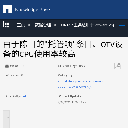
Knowledge Base
扩展/隐缩全局层次
主页
数据管理
ONTAP 工具适用于 VMware vSphere
由于陈旧的"托管项"条目、OTV设
备的CPU使用率较高
Views:
258
Visibility:
Public
另
Votes:
0
Category:
存
virtual-storage-console-for-vmware-
为
vsphere<a>2009570247</a>
PDF
Specialty:
virt
Last Updated:
4/24/2024, 12:27:29 PM
适
用