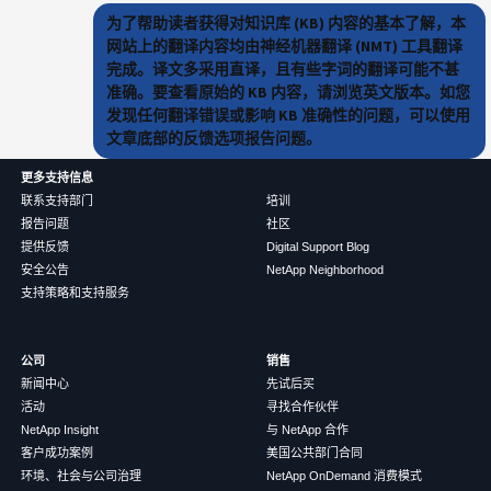
为了帮助读者获得对知识库 (KB) 内容的基本了解，本
网站上的翻译内容均由神经机器翻译 (NMT) 工具翻译
完成。译文多采用直译，且有些字词的翻译可能不甚
准确。要查看原始的 KB 内容，请浏览英文版本。如您
发现任何翻译错误或影响 KB 准确性的问题，可以使用
文章底部的反馈选项报告问题。
更多支持信息
联系支持部门
培训
报告问题
社区
提供反馈
Digital Support Blog
安全公告
NetApp Neighborhood
支持策略和支持服务
公司
销售
新闻中心
先试后买
活动
寻找合作伙伴
NetApp Insight
与 NetApp 合作
客户成功案例
美国公共部门合同
环境、社会与公司治理
NetApp OnDemand 消费模式