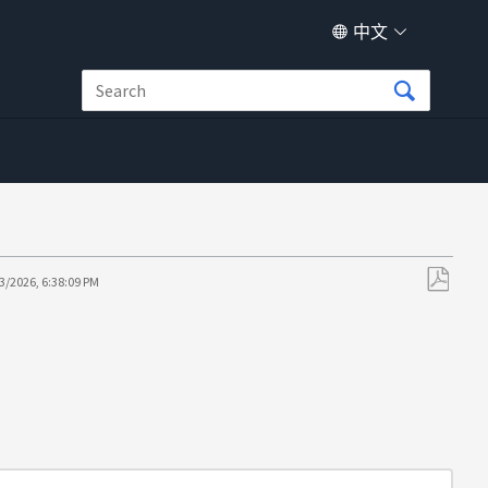
中文
3/2026, 6:38:09 PM
另
存
为
PDF