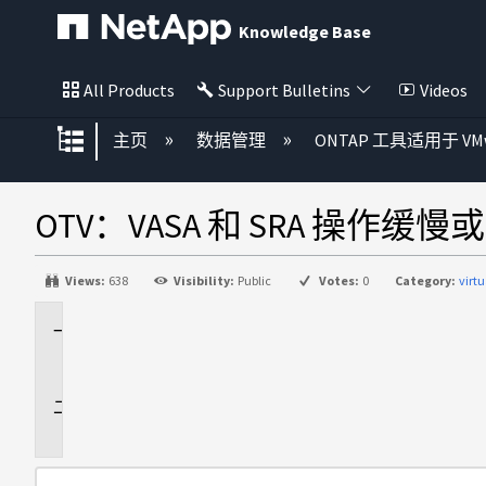
Knowledge Base
All Products
Support Bulletins
Videos
扩展/隐缩全局层次
主页
数据管理
ONTAP 工具适用于 VMwa
OTV：VASA 和 SRA 操作缓
Views:
638
Visibility:
Public
Votes:
0
Category:
virt
适
用
于
问
题