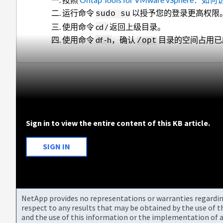
运行命令
以授予您的登录更高权限
sudo su
使用命令
cd /
返回上级目录。
使用命令
df -h
，确认
目录的空间占用已
/opt
Sign in to view the entire content of this KB article.
SIGN IN
NetApp provides no representations or warranties regarding 
respect to any results that may be obtained by the use of 
and the use of this information or the implementation of a