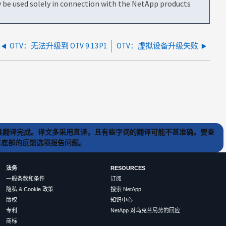
be used solely in connection with the NetApp products
OTV：无法升级到 OTV 9.13P1
OTV：虚拟设备升级失败
) 工具翻译完成。译文多采用直译，且有些字词的翻译可能不甚准确。要查
文章底部的反馈选项报告问题。
法务
RESOURCES
一般条款和条件
订阅
隐私 & Cookie 政策
搜索 NetApp
版权
知识中心
专利
NetApp 对乌克兰局势的回应
商标