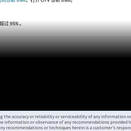
。
超过
。
95%
the accuracy or reliability or serviceability of any information 
the information or observance of any recommendations provided he
ny recommendations or techniques herein is a customer's responsi