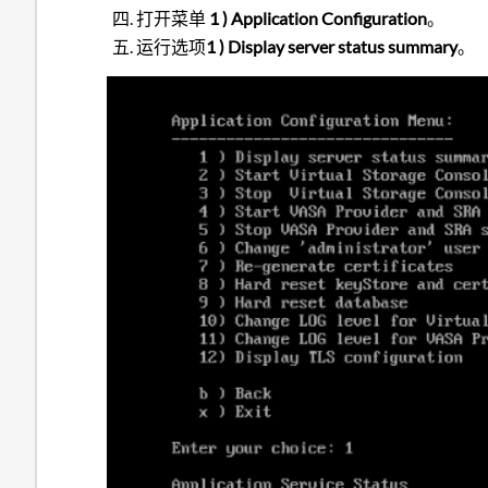
打开菜单
1 ) Application Configuration
。
运行选项
1 ) Display server status summary
。