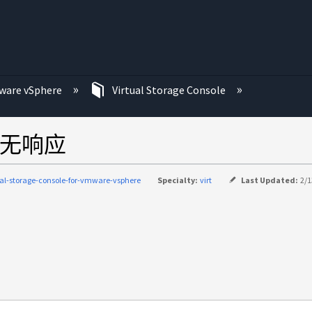
re vSphere
Virtual Storage Console
慢或无响应
ual-storage-console-for-vmware-vsphere
Specialty:
virt
Last Updated:
2/1