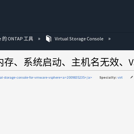
re 的 ONTAP 工具
Virtual Storage Console
的内存、系统启动、主机名无效、V
ual-storage-console-for-vmware-vsphere<a>2009835235</a>
Specialty:
virt