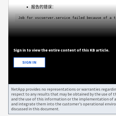
报告的错误：
Job for vscserver.service failed because of a t
Sign in to view the entire content of this KB article.
SIGN IN
NetApp provides no representations or warranties regarding 
respect to any results that may be obtained by the use of 
and the use of this information or the implementation of a
and integrate them into the customer's operational envir
discussed in this document.