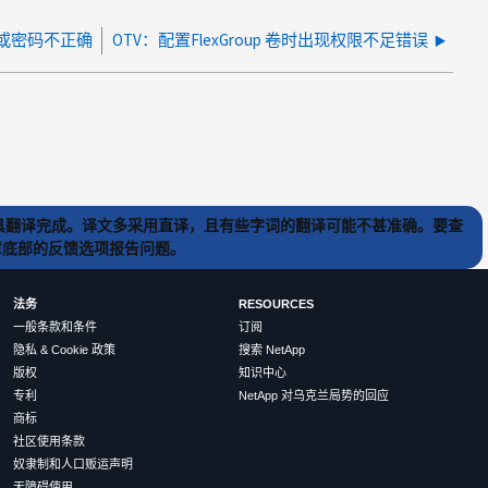
名或密码不正确
OTV：配置FlexGroup 卷时出现权限不足错误
) 工具翻译完成。译文多采用直译，且有些字词的翻译可能不甚准确。要查
文章底部的反馈选项报告问题。
法务
RESOURCES
一般条款和条件
订阅
隐私 & Cookie 政策
搜索 NetApp
版权
知识中心
专利
NetApp 对乌克兰局势的回应
商标
社区使用条款
奴隶制和人口贩运声明
无障碍使用