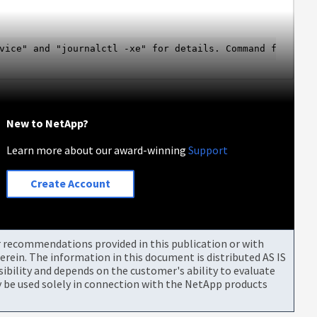
vice" and "journalctl -xe" for details. Command failed.
New to NetApp?
Learn more about our award-winning
Support
Create Account
or recommendations provided in this publication or with
rein. The information in this document is distributed AS IS
bility and depends on the customer's ability to evaluate
be used solely in connection with the NetApp products