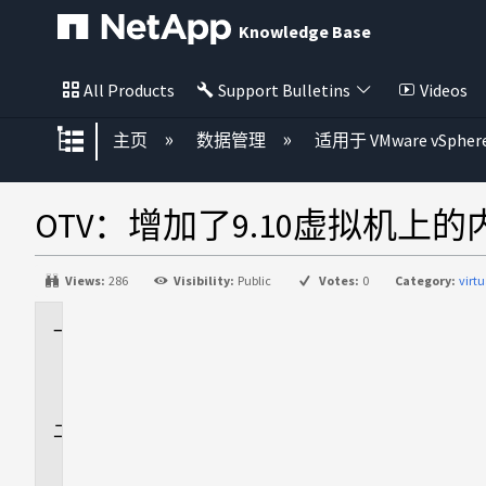
Knowledge Base
All Products
Support Bulletins
Videos
扩展/隐缩全局层次
主页
数据管理
适用于 VMware vSphe
OTV：增加了9.10虚拟机上
Views:
286
Visibility:
Public
Votes:
0
Category:
virt
适
用
场
景
问
题
描