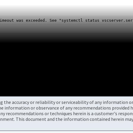
imeout was exceeded. See "systemctl status vscserver.ser
the accuracy or reliability or serviceability of any information 
the information or observance of any recommendations provided he
ny recommendations or techniques herein is a customer's responsi
onment. This document and the information contained herein may 