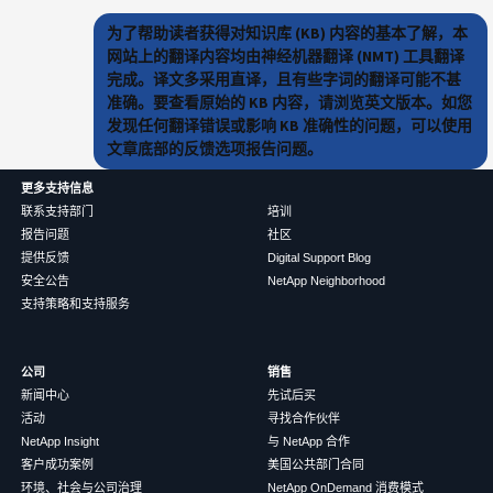
为了帮助读者获得对知识库 (KB) 内容的基本了解，本
网站上的翻译内容均由神经机器翻译 (NMT) 工具翻译
完成。译文多采用直译，且有些字词的翻译可能不甚
准确。要查看原始的 KB 内容，请浏览英文版本。如您
发现任何翻译错误或影响 KB 准确性的问题，可以使用
文章底部的反馈选项报告问题。
更多支持信息
联系支持部门
培训
报告问题
社区
提供反馈
Digital Support Blog
安全公告
NetApp Neighborhood
支持策略和支持服务
公司
销售
新闻中心
先试后买
活动
寻找合作伙伴
NetApp Insight
与 NetApp 合作
客户成功案例
美国公共部门合同
环境、社会与公司治理
NetApp OnDemand 消费模式