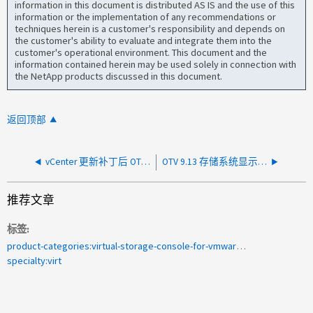
information in this document is distributed AS IS and the use of this
information or the implementation of any recommendations or
techniques herein is a customer's responsibility and depends on
the customer's ability to evaluate and integrate them into the
customer's operational environment. This document and the
information contained herein may be used solely in connection with
the NetApp products discussed in this document.
返回顶部
vCenter 更新补丁后 OTV 10 插件为空
OTV 9.13 存储系统显示"已降级"并显示消息：Subsystem: SwitchHealth(SwtichislifDownWarn)
推荐文章
标签
product-categories:virtual-storage-console-for-vmware-vsphere
specialty:virt