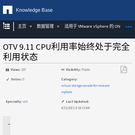
Knowledge Base
扩展/隐缩全局层次
主页
数据管理
适用于 VMware vSphere 的 ONTAP 工
OTV 9.11 CPU利用率始终处于完全
利用状态
Views:
107
Visibility:
Public
另
Votes:
0
Category:
存
virtual-storage-console-for-vmware-
为
vsphere
PDF
Specialty:
virt
Last Updated:
4/25/2023, 8:54:13 AM
适
用