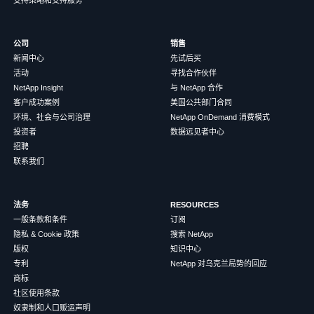
公司
销售
新闻中心
先试后买
活动
寻找合作伙伴
NetApp Insight
与 NetApp 合作
客户成功案例
美国公共部门合同
环境、社会与公司治理
NetApp OnDemand 消费模式
投资者
数据远见者中心
招聘
联系我们
法务
RESOURCES
一般条款和条件
订阅
隐私 & Cookie 政策
搜索 NetApp
版权
知识中心
专利
NetApp 对乌克兰局势的回应
商标
社区使用条款
奴隶制和人口贩运声明