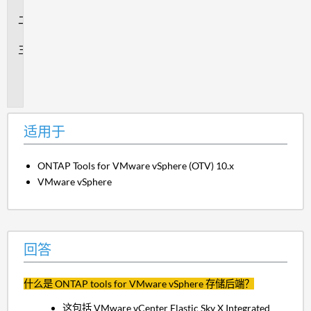
于
回
答
追
加
信
息
适用于
ONTAP Tools for VMware vSphere (OTV) 10.x
VMware vSphere
回答
什么是 ONTAP tools for VMware vSphere 存储后端？
这包括 VMware vCenter Elastic Sky X Integrated