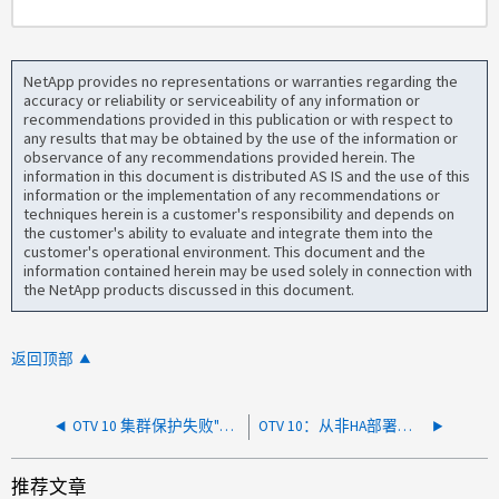
NetApp provides no representations or warranties regarding the
accuracy or reliability or serviceability of any information or
recommendations provided in this publication or with respect to
any results that may be obtained by the use of the information or
observance of any recommendations provided herein. The
information in this document is distributed AS IS and the use of this
information or the implementation of any recommendations or
techniques herein is a customer's responsibility and depends on
the customer's ability to evaluate and integrate them into the
customer's operational environment. This document and the
information contained herein may be used solely in connection with
the NetApp products discussed in this document.
返回顶部
OTV 10 集群保护失败"此集群不符合条件.."
OTV 10：从非HA部署扩展到HA部署时、出现"自Deploy VMs/install rke2失败后删除节点"错误
推荐文章