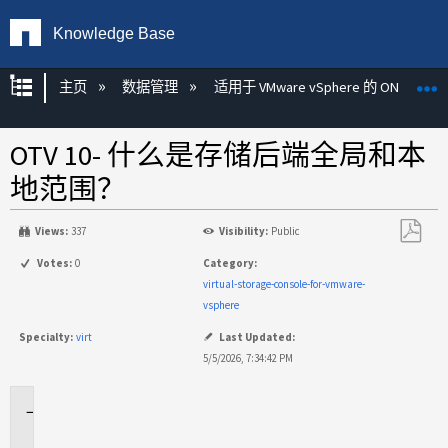
Knowledge Base
扩展/隐缩全局层次
主页
数据管理
适用于 VMware vSphere 的 ONTAP 工
OTV 10- 什么是存储后端全局和本
地范围？
Views:
337
Visibility:
Public
另
Votes:
0
Category:
存
virtual-storage-console-for-vmware-
为
vsphere
PDF
Specialty:
virt
Last Updated:
5/5/2026, 7:34:42 PM
适
用