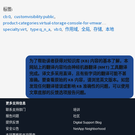
标签
cb:0
customvisibility:public
product-categories:virtual-storage-console-for-vmware-vsphere
specialty:virt
type:q_n_a
vb:0
作用域
全局
存储
本地
为了帮助读者获得对知识库 (KB) 内容的基本了解，本
网站上的翻译内容均由神经机器翻译 (NMT) 工具翻译
完成。译文多采用直译，且有些字词的翻译可能不甚
准确。要查看原始的 KB 内容，请浏览英文版本。如您
发现任何翻译错误或影响 KB 准确性的问题，可以使用
文章底部的反馈选项报告问题。
更多支持信息
联系支持部门
培训
报告问题
社区
提供反馈
Digital Support Blog
安全公告
NetApp Neighborhood
支持策略和支持服务