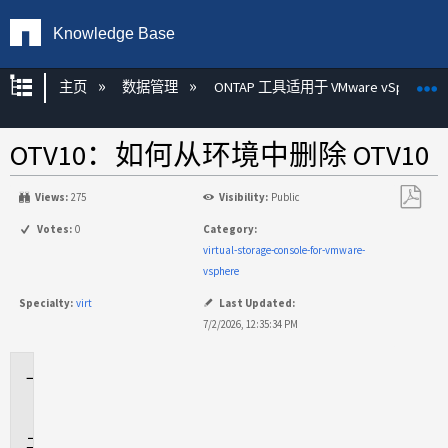
Knowledge Base
扩展/隐缩全局层次
主页
数据管理
ONTAP 工具适用于 VMware vSphere
OTV10：如何从环境中删除 OTV10
Views:
275
Visibility:
Public
另
Votes:
0
Category:
存
virtual-storage-console-for-vmware-
为
vsphere
PDF
Specialty:
virt
Last Updated:
7/2/2026, 12:35:34 PM
适
用
于
说