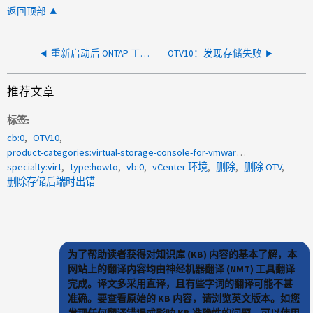
返回顶部
重新启动后 ONTAP 工具服务状态未运行
OTV10：发现存储失败
推荐文章
标签
cb:0
OTV10
product-categories:virtual-storage-console-for-vmware-vsphere
specialty:virt
type:howto
vb:0
vCenter 环境
删除
删除 OTV
删除存储后端时出错
为了帮助读者获得对知识库 (KB) 内容的基本了解，本
网站上的翻译内容均由神经机器翻译 (NMT) 工具翻译
完成。译文多采用直译，且有些字词的翻译可能不甚
准确。要查看原始的 KB 内容，请浏览英文版本。如您