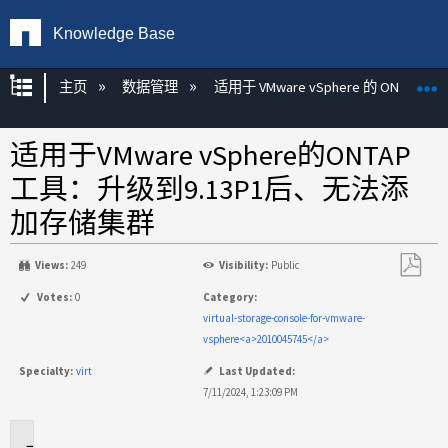
Knowledge Base
扩展/隐缩全局层次
主页
数据管理
适用于 VMware vSphere 的 ONTAP 工
适用于VMware vSphere的ONTAP
工具：升级到9.13P1后、无法添
加存储集群
Views:
249
Visibility:
Public
另
Votes:
0
Category:
存
virtual-storage-console-for-vmware-
为
vsphere<a>2010045745</a>
PDF
Specialty:
virt
Last Updated:
7/11/2024, 1:23:09 PM
适