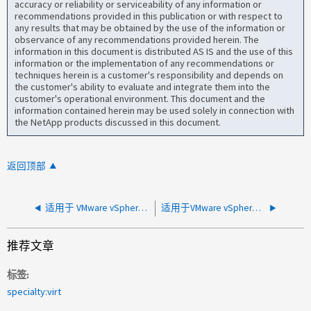
accuracy or reliability or serviceability of any information or
recommendations provided in this publication or with respect to
any results that may be obtained by the use of the information or
observance of any recommendations provided herein. The
information in this document is distributed AS IS and the use of this
information or the implementation of any recommendations or
techniques herein is a customer's responsibility and depends on
the customer's ability to evaluate and integrate them into the
customer's operational environment. This document and the
information contained herein may be used solely in connection with
the NetApp products discussed in this document.
返回顶部
适用于 VMware vSphere 的ONTAP工具：无法为 OTV 设置新的 NTP 服务器
适用于VMware vSphere的ONTAP工具：续订ONTAP CA签名证书后、无法将存储系统添加到OTV
推荐文章
标签
specialty:virt