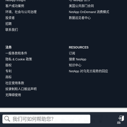
客户成功案例
美国公共部门合同
环境、社会与公司治理
NetApp OnDemand 消费模式
投资者
数据远见者中心
招聘
联系我们
法务
RESOURCES
一般条款和条件
订阅
隐私 & Cookie 政策
搜索 NetApp
版权
知识中心
专利
NetApp 对乌克兰局势的回应
商标
社区使用条款
奴隶制和人口贩运声明
无障碍使用
这篇文章对您有帮助吗？
©
2026
NetApp
中文（简体）
条款和条件
隐私政策
Cookie 政策
Cookie 设置
登
是
否