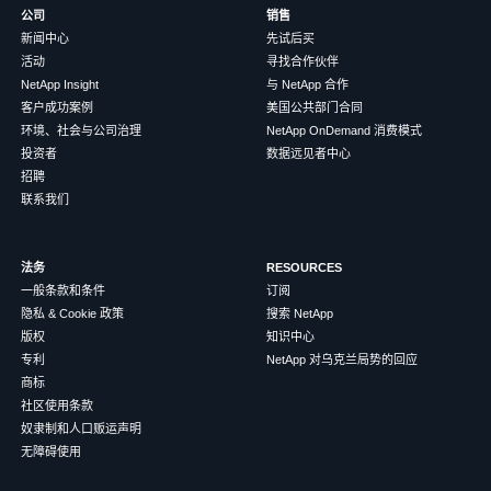
公司
销售
新闻中心
先试后买
活动
寻找合作伙伴
NetApp Insight
与 NetApp 合作
客户成功案例
美国公共部门合同
环境、社会与公司治理
NetApp OnDemand 消费模式
投资者
数据远见者中心
招聘
联系我们
法务
RESOURCES
一般条款和条件
订阅
隐私 & Cookie 政策
搜索 NetApp
版权
知识中心
专利
NetApp 对乌克兰局势的回应
商标
社区使用条款
奴隶制和人口贩运声明
无障碍使用