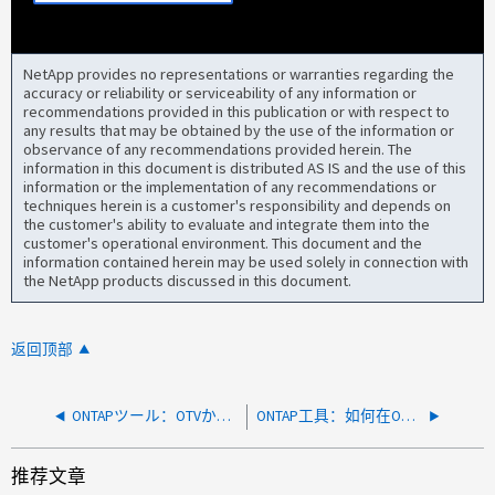
NetApp provides no representations or warranties regarding the
accuracy or reliability or serviceability of any information or
recommendations provided in this publication or with respect to
any results that may be obtained by the use of the information or
observance of any recommendations provided herein. The
information in this document is distributed AS IS and the use of this
information or the implementation of any recommendations or
techniques herein is a customer's responsibility and depends on
the customer's ability to evaluate and integrate them into the
customer's operational environment. This document and the
information contained herein may be used solely in connection with
the NetApp products discussed in this document.
返回顶部
ONTAPツール：OTVからパケットトレースを収集する方法
ONTAP工具：如何在OTV 9.12及更高版本中生成设备API令牌
推荐文章