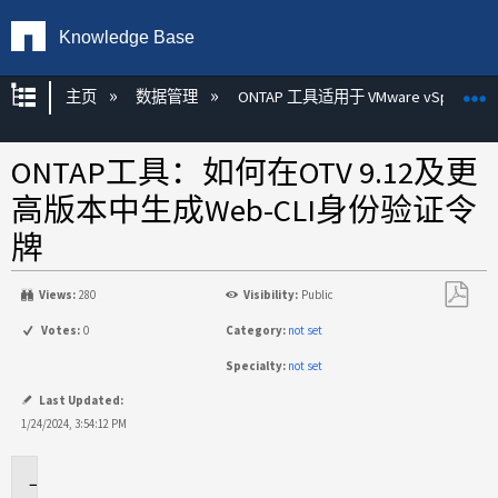
Knowledge Base
扩展/隐缩全局层次
主页
数据管理
ONTAP 工具适用于 VMware vSphere
ONTAP工具：如何在OTV 9.12及更
高版本中生成Web-CLI身份验证令
牌
Views:
280
Visibility:
Public
另
Votes:
0
Category:
not set
存
Specialty:
not set
为
PDF
Last Updated:
1/24/2024, 3:54:12 PM
适